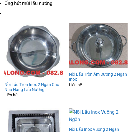
Ống hút mùi lẩu nướng
…
Nồi Lẩu Tròn Âm Dương 2 Ngăn
Inox
Nồi Lẩu Tròn Inox 2 Ngăn Cho
Liên hệ
Nhà Hàng Lẩu Nướng
Liên hệ
Nồi Lẩu Inox Vuông 2 Ngăn