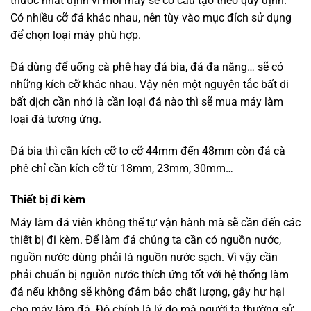
thước nhất định vì mỗi máy sẽ có cấu tạo theo quy định.
Có nhiều cỡ đá khác nhau, nên tùy vào mục đích sử dụng
để chọn loại máy phù hợp.
Đá dùng để uống cà phê hay đá bia, đá đa năng… sẽ có
những kích cỡ khác nhau. Vậy nên một nguyên tắc bất di
bất dịch cần nhớ là cần loại đá nào thì sẽ mua máy làm
loại đá tương ứng.
Đá bia thì cần kích cỡ to cỡ 44mm đến 48mm còn đá cà
phê chỉ cần kích cỡ từ 18mm, 23mm, 30mm…
Thiết bị đi kèm
Máy làm đá viên không thể tự vận hành mà sẽ cần đến các
thiết bị đi kèm. Để làm đá chúng ta cần có nguồn nước,
nguồn nước dùng phải là nguồn nước sạch. Vì vậy cần
phải chuẩn bị nguồn nước thích ứng tốt với hệ thống làm
đá nếu không sẽ không đảm bảo chất lượng, gây hư hại
cho máy làm đá. Đó chính là lý do mà người ta thường sử