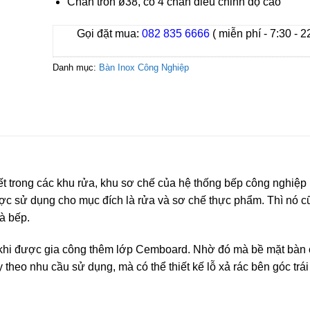
Chân tròn ø38, có 4 chân điều chỉnh độ cao
Gọi đặt mua:
082 835 6666
( miễn phí - 7:30 - 2
Danh mục:
Bàn Inox Công Nghiệp
ết trong các khu rửa, khu sơ chế của hệ thống bếp công nghiệp 
ợc sử dụng cho mục đích là rửa và sơ chế thực phẩm. Thì nó c
à bếp.
 khi được gia công thêm lớp Cemboard. Nhờ đó mà bề mặt bàn 
 theo nhu cầu sử dụng, mà có thể thiết kế lỗ xả rác bên góc trá