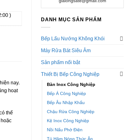
gialongsate@gmail.com
2:00 )
DANH MỤC SẢN PHẨM
Bếp Lẩu Nướng Không Khói
Máy Rửa Bát Siêu Âm
Sản phẩm nổi bật
Thiết Bị Bếp Công Nghiệp
hiện nay.
Bàn Inox Công Nghiệp
ũng hoạt
Bếp Á Công Nghiệp
Bếp Âu Nhập Khẩu
Chậu Rửa Công Nghiệp
có thể
i hoặc
Kệ Inox Công Nghiệp
Nồi Nấu Phở Điện
Tủ Hâm Nóng Thức Ăn