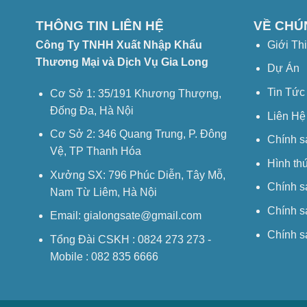
THÔNG TIN LIÊN HỆ
VỀ CHÚ
Công Ty TNHH Xuất Nhập Khẩu
Giới Th
Thương Mại và Dịch Vụ Gia Long
Dự Án
Tin Tức
Cơ Sở 1: 35/191 Khương Thượng,
Đống Đa, Hà Nội
Liên Hệ
Cơ Sở 2: 346 Quang Trung, P. Đông
Chính s
Vệ, TP Thanh Hóa
Hình th
Xưởng SX: 796 Phúc Diễn, Tây Mỗ,
Chính s
Nam Từ Liêm, Hà Nội
Chính s
Email: gialongsate@gmail.com
Chính s
Tổng Đài CSKH : 0824 273 273 -
Mobile : 082 835 6666