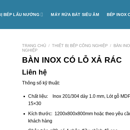
BỊ BẾP LẨU NƯỚNG
MÁY RỬA BÁT SIÊU ÂM
BẾP INOX 
TRANG CHỦ
/
THIẾT BỊ BẾP CÔNG NGHIỆP
/
BÀN IN
NGHIỆP
BÀN INOX CÓ LỖ XẢ RÁC
Liên hệ
Thông số kỹ thuật:
Chất liệu: Inox 201/304 dày 1.0 mm, Lót gỗ MD
15×30
Kích thước: 1200x800x800mm hoặc theo yêu cầ
khách hàng