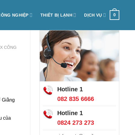
0
CÔNG NGHIỆP
THIẾT BỊ LẠNH
DỊCH VỤ
OX CÔNG
Hotline 1
082 835 6666
F Giằng
Hotline 1
u của
0824 273 273