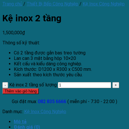
Trang chủ
/
Thiết Bị Bếp Công Nghiệp
/
Kệ Inox Công Nghiệp
Kệ inox 2 tầng
1,500,000
₫
Thông số kỹ thuật:
Có 2 tầng được gắn bas treo tường
Lan can 3 mặt bằng hộp 10×20
Kết cấu và kiểu dáng công nghiệp.
Kích thước: D1200 x R300 x C500 mm.
Sản xuất theo kích thước yêu cầu.
Kệ inox 2 tầng số lượng
Thêm vào giỏ hàng
Gọi đặt mua:
082 835 6666
( miễn phí - 7:30 - 22:00 )
Danh mục:
Kệ Inox Công Nghiệp
Mô tả
Đánh giá (0)