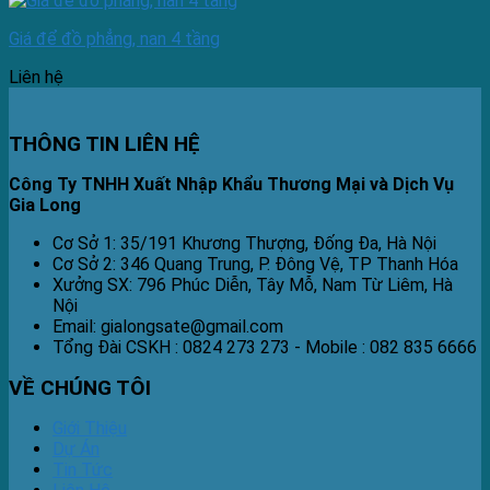
Giá để đồ phẳng, nan 4 tầng
Liên hệ
THÔNG TIN LIÊN HỆ
Công Ty TNHH Xuất Nhập Khẩu Thương Mại và Dịch Vụ
Gia Long
Cơ Sở 1: 35/191 Khương Thượng, Đống Đa, Hà Nội
Cơ Sở 2: 346 Quang Trung, P. Đông Vệ, TP Thanh Hóa
Xưởng SX: 796 Phúc Diễn, Tây Mỗ, Nam Từ Liêm, Hà
Nội
Email: gialongsate@gmail.com
Tổng Đài CSKH : 0824 273 273 - Mobile : 082 835 6666
VỀ CHÚNG TÔI
Giới Thiệu
Dự Án
Tin Tức