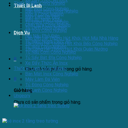
Xe Đẩy Thức Ăn Inox
Thiết Bị Bếp Công Nghiệp
Thiết Bị Lạnh
Bàn Inox Công Nghiệp
Bàn Mát Inox Công Nghiệp
Bếp Á Công Nghiệp
Máy Làm Đá Viên
Bếp Âu Nhập Khẩu
Tủ Đông Công Nghiệp
Chậu Rửa Công Nghiệp
Tủ Lạnh Công Nghiệp
Kệ Inox Công Nghiệp
Dịch Vụ
Nồi Nấu Phở Điện
Lắp Đặt Hệ Thống Hút Khói, Hút Mùi Nhà Hàng
Tủ Hâm Nóng Thức Ăn
Thi Công Hệ Thống Hút Khói Bếp Công Nghiệp
Tủ Inox Công Nghiệp
Thi Công Hệ Thống Hút Khói Quán Nướng
Tủ Nấu Cơm Công Nghiệp
Tủ Sấy Bát Đĩa Công Nghiệp
0
Xe Đẩy Thức Ăn Inox
Thiết Bị Lạnh Công Nghiệp
Chưa có sản phẩm trong giỏ hàng.
Bàn Mát Inox Công Nghiệp
0
Máy Làm Đá Viên
Tủ Đông Công Nghiệp
Tủ Lạnh Công Nghiệp
Giỏ hàng
Ungeory
Chưa có sản phẩm trong giỏ hàng.