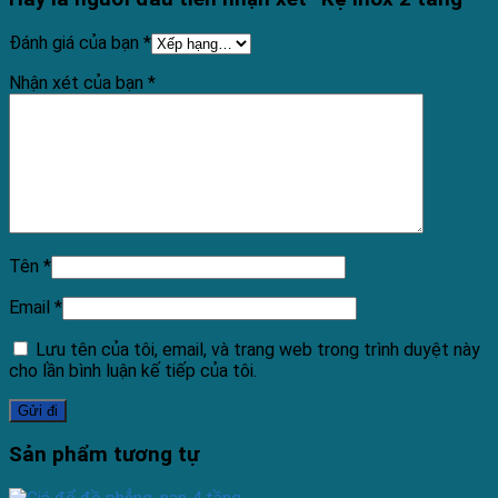
Đánh giá của bạn
*
Nhận xét của bạn
*
Tên
*
Email
*
Lưu tên của tôi, email, và trang web trong trình duyệt này
cho lần bình luận kế tiếp của tôi.
Sản phẩm tương tự