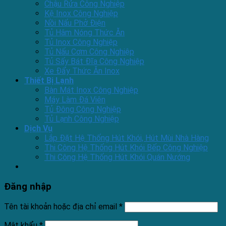
Chậu Rửa Công Nghiệp
Kệ Inox Công Nghiệp
Nồi Nấu Phở Điện
Tủ Hâm Nóng Thức Ăn
Tủ Inox Công Nghiệp
Tủ Nấu Cơm Công Nghiệp
Tủ Sấy Bát Đĩa Công Nghiệp
Xe Đẩy Thức Ăn Inox
Thiết Bị Lạnh
Bàn Mát Inox Công Nghiệp
Máy Làm Đá Viên
Tủ Đông Công Nghiệp
Tủ Lạnh Công Nghiệp
Dịch Vụ
Lắp Đặt Hệ Thống Hút Khói, Hút Mùi Nhà Hàng
Thi Công Hệ Thống Hút Khói Bếp Công Nghiệp
Thi Công Hệ Thống Hút Khói Quán Nướng
Đăng nhập
Tên tài khoản hoặc địa chỉ email
*
Mật khẩu
*