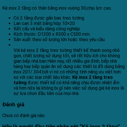
Kệ inox 2 tầng có thân bằng inox vuông 30,chịu lực cao.
Có 2 tầng được gắn bas treo tường
Lan can 3 mặt bằng hộp 10×20
Kết cấu và kiểu dáng công nghiệp.
Kích thước: D1200 x R300 x C500 mm.
Sản xuất theo số lượng lớn hoặc theo yêu cầu.
Với kệ inox 2 tầng treo tường thiết kế thanh song nhỏ
gọn, chất lượng sử dụng tốt, sẽ rất hữu ích cho không
gian bếp nhà bạn.Hiện nay, rất nhiều gia đình, bếp nhà
hàng hay bếp quán ăn sử dụng các thiết bị đồ dùng bằng
inox 201/ 304 bởi vì nó có những tính năng ưu việt hơn
so với các loại chất liệu khác.
Kệ inox 2 tầng treo
tường
được thiết kế có khả năng chịu được nhiệt ẩm
và hơn nữa lại không bị gỉ nên việc sử dụng giá kệ inox là
sự lựa chọn đầu tiên của mọi nhà.
Đánh giá
Chưa có đánh giá nào.
Hãy là người đầu tiên nhận xét “Kệ inox 2 tầng”