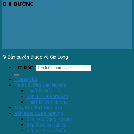
CHỈ ĐƯỜNG
© Bản quyền thuộc về Gia Long
Tìm kiếm:
Trang chủ
Thiết Bị Bếp Lẩu Nướng
Thiết Bị Bếp Lẩu
Bếp Từ Lẩu Âm Bàn
Thiết Bị Bếp Nướng
Máy Rửa Bát Siêu Âm
Bếp Inox Công Nghiệp
Bàn Inox Công Nghiệp
Bếp Á Công Nghiệp
Bếp Âu Nhập Khẩu