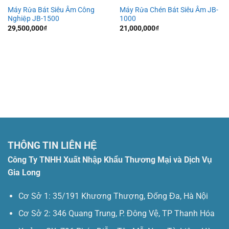
Máy Rửa Bát Siêu Âm Công
Máy Rửa Chén Bát Siêu Âm JB-
Nghiệp JB-1500
1000
29,500,000
₫
21,000,000
₫
THÔNG TIN LIÊN HỆ
Công Ty TNHH Xuất Nhập Khẩu Thương Mại và Dịch Vụ
Gia Long
Cơ Sở 1: 35/191 Khương Thượng, Đống Đa, Hà Nội
Cơ Sở 2: 346 Quang Trung, P. Đông Vệ, TP Thanh Hóa