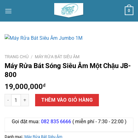
Skip
0
to
content
TRANG CHỦ
/
MÁY RỬA BÁT SIÊU ÂM
Máy Rửa Bát Sóng Siêu Âm Một Chậu JB-
800
19,000,000
₫
Máy Rửa Bát Sóng Siêu Âm Một Chậu JB-800 số lượng
THÊM VÀO GIỎ HÀNG
Gọi đặt mua:
082 835 6666
( miễn phí - 7:30 - 22:00 )
Danh mục:
Máy Rửa Bát Siêu Âm