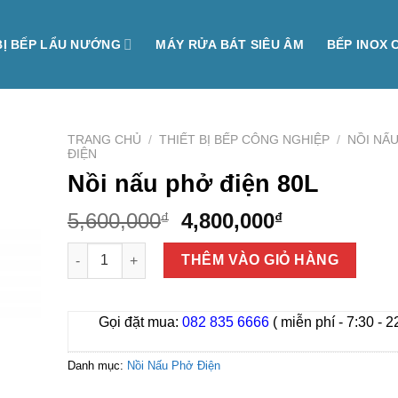
BỊ BẾP LẨU NƯỚNG
MÁY RỬA BÁT SIÊU ÂM
BẾP INOX 
TRANG CHỦ
/
THIẾT BỊ BẾP CÔNG NGHIỆP
/
NỒI NẤ
ĐIỆN
Nồi nấu phở điện 80L
Giá
Giá
5,600,000
4,800,000
₫
₫
gốc
hiện
Nồi nấu phở điện 80L số lượng
là:
tại
THÊM VÀO GIỎ HÀNG
5,600,000₫.
là:
4,800,000₫.
Gọi đặt mua:
082 835 6666
( miễn phí - 7:30 - 2
Danh mục:
Nồi Nấu Phở Điện