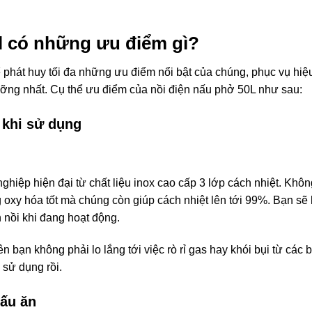
0l có những ưu điểm gì?
ể phát huy tối đa những ưu điểm nổi bật của chúng, phục vụ hiệ
dưỡng nhất. Cụ thể ưu điểm của nồi điện nấu phở 50L như sau:
g khi sử dụng
hiệp hiện đại từ chất liệu inox cao cấp 3 lớp cách nhiệt. Khô
oxy hóa tốt mà chúng còn giúp cách nhiệt lên tới 99%. Bạn sẽ
 nồi khi đang hoạt động.
 bạn không phải lo lắng tới việc rò rỉ gas hay khói bụi từ các 
 sử dụng rồi.
nấu ăn