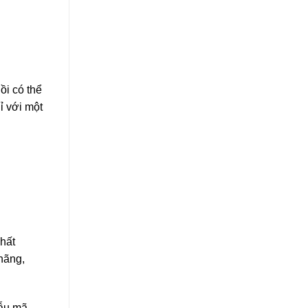
ồi có thể
ỉ với một
hất
hãng,
ẫu mã,