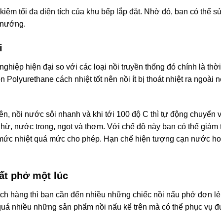
t kiệm tối đa diện tích của khu bếp lắp đặt. Nhờ đó, bạn có thể s
u nướng.
i
hiệp hiện đại so với các loại nồi truyền thống đó chính là thờ
 Polyurethane cách nhiệt tốt nên nồi ít bị thoát nhiệt ra ngoài n
lên, nồi nước sôi nhanh và khi tới 100 độ C thì tự động chuyển 
hừ, nước trong, ngọt và thơm. Với chế độ này bạn có thể giảm 
i mức nhiệt quá mức cho phép. Hạn chế hiện tượng cạn nước h
ất phở một lúc
ch hàng thì bạn cần đến nhiều những chiếc nồi nấu phở đơn lẻ
quá nhiều những sản phẩm nồi nấu kể trên mà có thể phục vụ đ