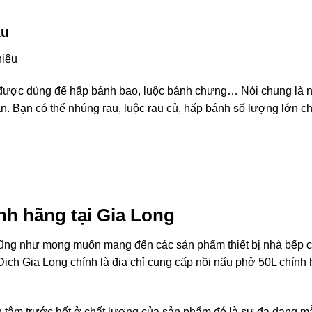
au
được dùng để hấp bánh bao, luộc bánh chưng… Nói chung là n
 Bạn có thể nhúng rau, luộc rau củ, hấp bánh số lượng lớn ch
ính hãng tại Gia Long
ũng như mong muốn mang đến các sản phẩm thiết bị nhà bếp c
h Gia Long chính là địa chỉ cung cấp nồi nấu phở 50L chính 
n tâm trước hết ở chất lượng của sản phẩm đó là sự đa dạng m