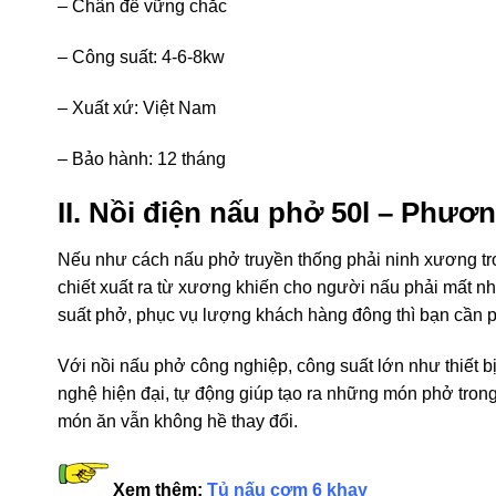
– Chân đế vững chắc
– Công suất: 4-6-8kw
– Xuất xứ: Việt Nam
– Bảo hành: 12 tháng
II. Nồi điện nấu phở 50l – Phươ
Nếu như cách nấu phở truyền thống phải ninh xương tron
chiết xuất ra từ xương khiến cho người nấu phải mất 
suất phở, phục vụ lượng khách hàng đông thì bạn cần 
Với nồi nấu phở công nghiệp, công suất lớn như thiết 
nghệ hiện đại, tự động giúp tạo ra những món phở trong
món ăn vẫn không hề thay đổi.
Xem thêm:
Tủ nấu cơm 6 khay