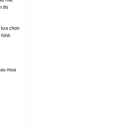
 thị
 lựa chọn
 hình
 sau mua