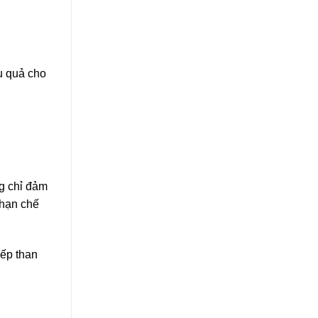
u quả cho
ng chỉ đảm
 hạn chế
bếp than