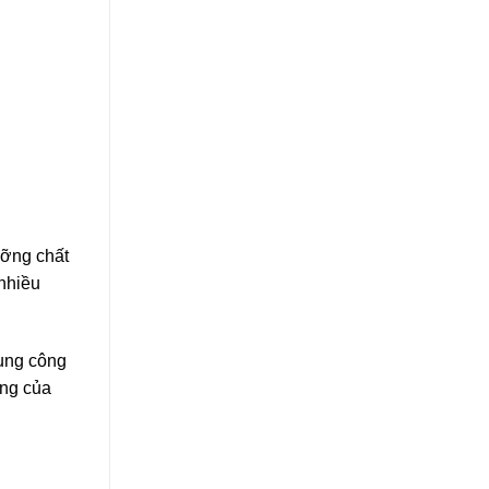
ưỡng chất
nhiều
dụng công
ợng của