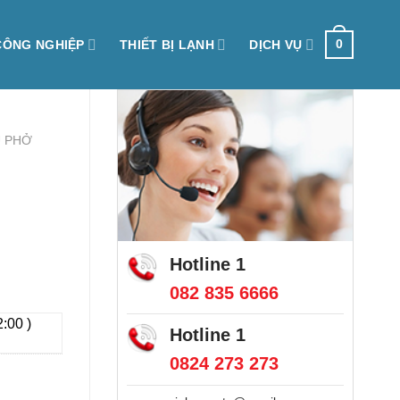
0
CÔNG NGHIỆP
THIẾT BỊ LẠNH
DỊCH VỤ
U PHỞ
Hotline 1
082 835 6666
2:00 )
Hotline 1
0824 273 273