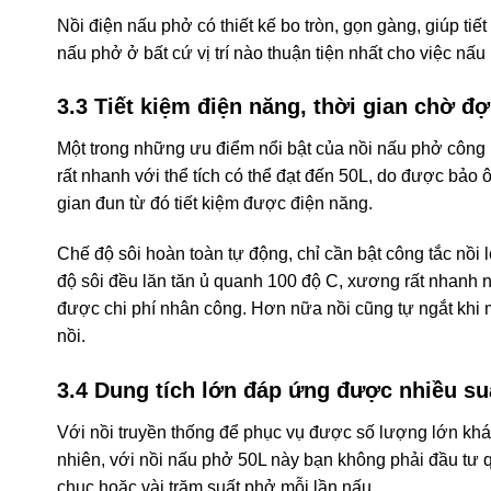
Nồi điện nấu phở có thiết kế bo tròn, gọn gàng, giúp tiế
nấu phở ở bất cứ vị trí nào thuận tiện nhất cho việc nấ
3.3 Tiết kiệm điện năng, thời gian chờ đợ
Một trong những ưu điểm nổi bật của nồi nấu phở công ng
rất nhanh với thể tích có thể đạt đến 50L, do được bảo ôn
gian đun từ đó tiết kiệm được điện năng.
Chế độ sôi hoàn toàn tự động, chỉ cần bật công tắc nồi 
độ sôi đều lăn tăn ủ quanh 100 độ C, xương rất nhanh n
được chi phí nhân công. Hơn nữa nồi cũng tự ngắt kh
nồi.
3.4 Dung tích lớn đáp ứng được nhiều su
Với nồi truyền thống để phục vụ được số lượng lớn khá
nhiên, với nồi nấu phở 50L này bạn không phải đầu tư 
chục hoặc vài trăm suất phở mỗi lần nấu. .