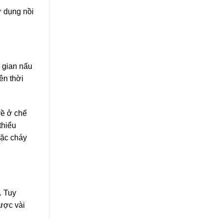
ử dụng nồi
i gian nấu
ên thời
về ở chế
thiểu
oặc cháy
. Tuy
ược vài