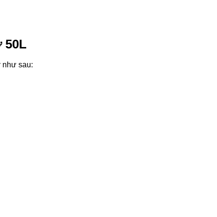
ở 50L
ý như sau: