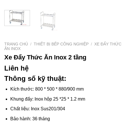
TRANG CHỦ
/
THIẾT BỊ BẾP CÔNG NGHIỆP
/
XE ĐẨY THỨC
ĂN INOX
Xe Đẩy Thức Ăn Inox 2 tầng
Liên hệ
Thông số kỹ thuật:
Kích thước: 800 * 500 * 880/900 mm
Khung đẩy: Inox hộp 25 *25 * 1.2 mm
Chất liệu: Inox Sus201/304
Bảo hành: 36 tháng