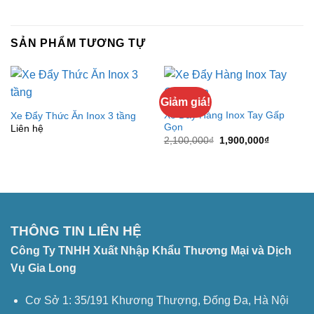
SẢN PHẨM TƯƠNG TỰ
Giảm giá!
Xe Đẩy Hàng Inox Tay Gấp
Xe Đẩy Thức Ăn Inox 3 tầng
Gọn
Liên hệ
Giá
Giá
2,100,000
₫
1,900,000
₫
gốc
hiện
là:
tại
2,100,000₫.
là:
1,900,000
THÔNG TIN LIÊN HỆ
Công Ty TNHH Xuất Nhập Khẩu Thương Mại và Dịch
Vụ Gia Long
Cơ Sở 1: 35/191 Khương Thượng, Đống Đa, Hà Nội