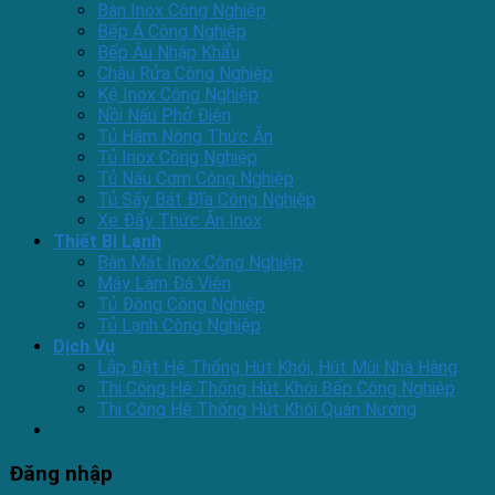
Bàn Inox Công Nghiệp
Bếp Á Công Nghiệp
Bếp Âu Nhập Khẩu
Chậu Rửa Công Nghiệp
Kệ Inox Công Nghiệp
Nồi Nấu Phở Điện
Tủ Hâm Nóng Thức Ăn
Tủ Inox Công Nghiệp
Tủ Nấu Cơm Công Nghiệp
Tủ Sấy Bát Đĩa Công Nghiệp
Xe Đẩy Thức Ăn Inox
Thiết Bị Lạnh
Bàn Mát Inox Công Nghiệp
Máy Làm Đá Viên
Tủ Đông Công Nghiệp
Tủ Lạnh Công Nghiệp
Dịch Vụ
Lắp Đặt Hệ Thống Hút Khói, Hút Mùi Nhà Hàng
Thi Công Hệ Thống Hút Khói Bếp Công Nghiệp
Thi Công Hệ Thống Hút Khói Quán Nướng
Đăng nhập