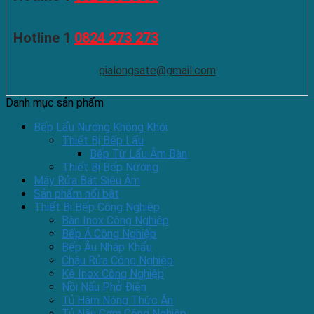
Hotline 1
0824 273 273
gialongsate@gmail.com
Danh mục sản phẩm
Bếp Lẩu Nướng Không Khói
Thiết Bị Bếp Lẩu
Bếp Từ Lẩu Âm Bàn
Thiết Bị Bếp Nướng
Máy Rửa Bát Siêu Âm
Sản phẩm nổi bật
Thiết Bị Bếp Công Nghiệp
Bàn Inox Công Nghiệp
Bếp Á Công Nghiệp
Bếp Âu Nhập Khẩu
Chậu Rửa Công Nghiệp
Kệ Inox Công Nghiệp
Nồi Nấu Phở Điện
Tủ Hâm Nóng Thức Ăn
Tủ Nấu Cơm Công Nghiệp