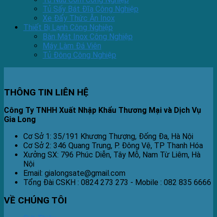
Tủ Sấy Bát Đĩa Công Nghiệp
Xe Đẩy Thức Ăn Inox
Thiết Bị Lạnh Công Nghiệp
Bàn Mát Inox Công Nghiệp
Máy Làm Đá Viên
Tủ Đông Công Nghiệp
THÔNG TIN LIÊN HỆ
Công Ty TNHH Xuất Nhập Khẩu Thương Mại và Dịch Vụ
Gia Long
Cơ Sở 1: 35/191 Khương Thượng, Đống Đa, Hà Nội
Cơ Sở 2: 346 Quang Trung, P. Đông Vệ, TP Thanh Hóa
Xưởng SX: 796 Phúc Diễn, Tây Mỗ, Nam Từ Liêm, Hà
Nội
Email: gialongsate@gmail.com
Tổng Đài CSKH : 0824 273 273 - Mobile : 082 835 6666
VỀ CHÚNG TÔI