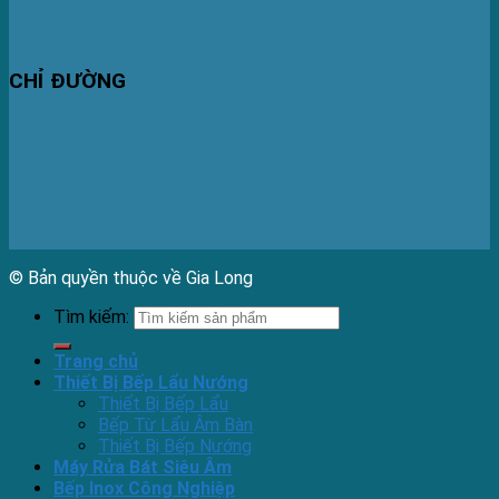
CHỈ ĐƯỜNG
© Bản quyền thuộc về Gia Long
Tìm kiếm:
Trang chủ
Thiết Bị Bếp Lẩu Nướng
Thiết Bị Bếp Lẩu
Bếp Từ Lẩu Âm Bàn
Thiết Bị Bếp Nướng
Máy Rửa Bát Siêu Âm
Bếp Inox Công Nghiệp