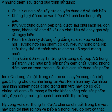
ý những điểm sau trong quá trình sử dụng:
Chỉ sử dụng nước tẩy rửa chuyên dụng để vệ sinh bếp.
Không tự ý đổ nước vào bếp để tránh làm hỏng bếp
gas.
Khu vực xung quanh bếp phải được lau chùi sạch sẽ, gọn
gàng, không để các đồ vật có chất liệu dễ cháy gần bếp
rất nguy hiểm.
Kiểm tra định kỳ đường ống dẫn gas, các kẹp và khớp
nối. Trường hợp sản phẩm có dấu hiệu hư hỏng phải kịp
thời thay thế để tránh xảy ra các sự cố ngoài mong
muốn.
Tìm kiếm đơn vị uy tín trong khi cung cấp bếp Á 5 họng
để tránh việc mua phải sản phẩm kém chất lượng, không
đảm bảo an toàn trong suốt thời gian sử dụng sản phẩm.
Inox Gia Long là một trong các cơ sở chuyên cung cấp bếp
gas 5 họng cho các nhà hàng tại Việt Nam hiện nay. Với nhiều
năm kinh nghiệm hoạt động trong lĩnh vực này, cơ sở của
chúng tôi cam kết mang đến cho khách hàng các sản phẩm
bền, đẹp cùng mức giá cạnh tranh nhất thị trường.
Hy vọng với các thông tin được chia sẻ chi tiết trong bài viết
này, bạn đã hiểu rõ hơn về bếp á 5 họng. Nếu có bất kỳ thắc