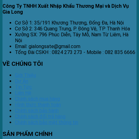
Công Ty TNHH Xuất Nhập Khẩu Thương Mại và Dịch Vụ
Gia Long
Cơ Sở 1: 35/191 Khương Thượng, Đống Đa, Hà Nội
Cơ Sở 2: 346 Quang Trung, P. Đông Vệ, TP Thanh Hóa
Xưởng SX: 796 Phúc Diễn, Tây Mỗ, Nam Từ Liêm, Hà
Nội
Email: gialongsate@gmail.com
Tổng Đài CSKH : 0824 273 273 - Mobile : 082 835 6666
VỀ CHÚNG TÔI
Giới Thiệu
Dự Án
Tin Tức
Liên Hệ
Chính sách mua hàng
Hình thức thanh toán
Chính sách bảo hành
Chính sách đổi trả hàng
Chính sách bảo mật thông tin
SẢN PHẨM CHÍNH