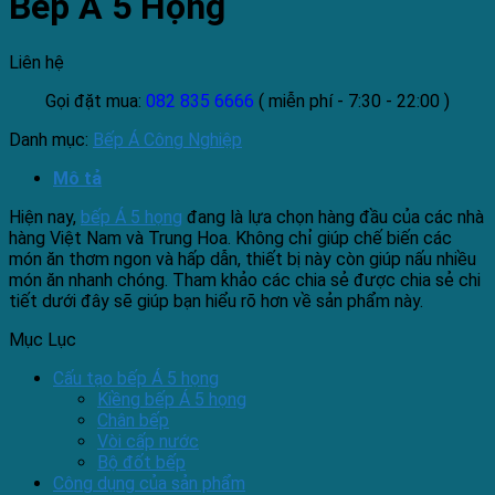
Bếp Á 5 Họng
Liên hệ
Gọi đặt mua:
082 835 6666
( miễn phí - 7:30 - 22:00 )
Danh mục:
Bếp Á Công Nghiệp
Mô tả
Hiện nay,
bếp Á 5 họng
đang là lựa chọn hàng đầu của các nhà
hàng Việt Nam và Trung Hoa. Không chỉ giúp chế biến các
món ăn thơm ngon và hấp dẫn, thiết bị này còn giúp nấu nhiều
món ăn nhanh chóng. Tham khảo các chia sẻ được chia sẻ chi
tiết dưới đây sẽ giúp bạn hiểu rõ hơn về sản phẩm này.
Mục Lục
Cấu tạo bếp Á 5 họng
Kiềng bếp Á 5 họng
Chân bếp
Vòi cấp nước
Bộ đốt bếp
Công dụng của sản phẩm