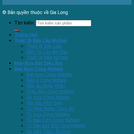
© Bản quyền thuộc về Gia Long
Tìm kiếm:
Trang chủ
Thiết Bị Bếp Lẩu Nướng
Thiết Bị Bếp Lẩu
Bếp Từ Lẩu Âm Bàn
Thiết Bị Bếp Nướng
Máy Rửa Bát Siêu Âm
Bếp Inox Công Nghiệp
Bàn Inox Công Nghiệp
Bếp Á Công Nghiệp
Bếp Âu Nhập Khẩu
Chậu Rửa Công Nghiệp
Kệ Inox Công Nghiệp
Nồi Nấu Phở Điện
Tủ Hâm Nóng Thức Ăn
Tủ Inox Công Nghiệp
Tủ Nấu Cơm Công Nghiệp
Tủ Sấy Bát Đĩa Công Nghiệp
Xe Đẩy Thức Ăn Inox