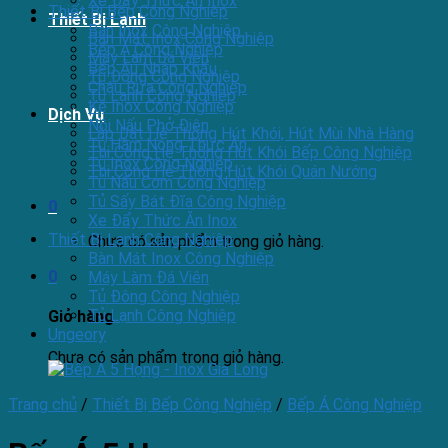
Xe Đẩy Thức Ăn Inox
Thiết Bị Bếp Công Nghiệp
Thiết Bị Lạnh
Bàn Inox Công Nghiệp
Bàn Mát Inox Công Nghiệp
Bếp Á Công Nghiệp
Máy Làm Đá Viên
Bếp Âu Nhập Khẩu
Tủ Đông Công Nghiệp
Chậu Rửa Công Nghiệp
Tủ Lạnh Công Nghiệp
Kệ Inox Công Nghiệp
Dịch Vụ
Nồi Nấu Phở Điện
Lắp Đặt Hệ Thống Hút Khói, Hút Mùi Nhà Hàng
Tủ Hâm Nóng Thức Ăn
Thi Công Hệ Thống Hút Khói Bếp Công Nghiệp
Tủ Inox Công Nghiệp
Thi Công Hệ Thống Hút Khói Quán Nướng
Tủ Nấu Cơm Công Nghiệp
Tủ Sấy Bát Đĩa Công Nghiệp
0
Xe Đẩy Thức Ăn Inox
Thiết Bị Lạnh Công Nghiệp
Chưa có sản phẩm trong giỏ hàng.
Bàn Mát Inox Công Nghiệp
0
Máy Làm Đá Viên
Tủ Đông Công Nghiệp
Tủ Lạnh Công Nghiệp
Giỏ hàng
Ungeory
Chưa có sản phẩm trong giỏ hàng.
Trang chủ
/
Thiết Bị Bếp Công Nghiệp
/
Bếp Á Công Nghiệp