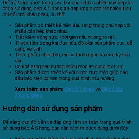
Để trở thành một trong các lựa chọn được nhiều nhà bếp tin
chọn sử dụng, bếp Á 5 họng đã đáp ứng được rất nhiều tiêu
chí nổi trội khác nhau, cụ thể:
Sản phẩm có thiết kế hiện đại, sang trọng phù hợp với
nhiều căn bếp khác nhau.
Tiết kiệm công sức, thời gian nấu nướng rõ rệt.
Thuận tiện trong khi đun nấu, độ bền sản phẩm cao, dễ
dàng vệ sinh.
Thực phẩm chín đều, mùi vị thơm ngon và cực kỳ hấp
dẫn.
Có khả năng nấu nướng nhiều món ăn cùng một lúc.
Sản phẩm được thiết kế vòi nước trực tiếp giúp các
đầu bếp tiện lợi hơn trong quá trình nấu nướng.
Xem thêm sản phẩm:
Bếp Á 1 Họng
và
Bếp Á đôi
2 họng kiềng
Hướng dẫn sử dụng sản phẩm
Để nâng cao độ bền và đáp ứng tính an toàn trong quá trình
sử dụng bếp Á 5 họng, bạn cần nắm rõ cách dùng dưới đây.
Kiểm tra sơ bộ tổng thể các bộ phận như: đường ống