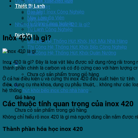
Xe Đẩy Thức Ăn Inox
Quy trình sản xuất inox 420
Thiết Bị Lạnh
Xử lý nhiệt
Bàn Mát Inox Công Nghiệp
Ủ nhiệt
Máy Làm Đá Viên
Làm cứng
Tủ Đông Công Nghiệp
Những lưu ý khi mua inox 420 là gì?
Tủ Lạnh Công Nghiệp
Dịch Vụ
Inox 420 là gì?
Lắp Đặt Hệ Thống Hút Khói, Hút Mùi Nhà Hàng
Thi Công Hệ Thống Hút Khói Bếp Công Nghiệp
Thi Công Hệ Thống Hút Khói Quán Nướng
Inox 420 là gì? Đây là loại vật liệu được sử dụng rộng rãi tro
0
thành phần chính là carbon và có độ cứng cao với hàm lượng cro
Chưa có sản phẩm trong giỏ hàng.
Ở cả hai điều kiện ủ và cứng thì inox 420 đều xuất hiện từ tính
điện, dụng cụ nha khoa, dụng cụ phẫu thuật,… không như các lo
0
hệ thống
hút khói bếp inox cho nhà hàng
…
Giỏ hàng
Các thuộc tính quan trọng của inox 420
Chưa có sản phẩm trong giỏ hàng.
Không chỉ hiểu rõ inox 420 là gì mà người dùng cần nắm được nh
Thành phần hóa học inox 420