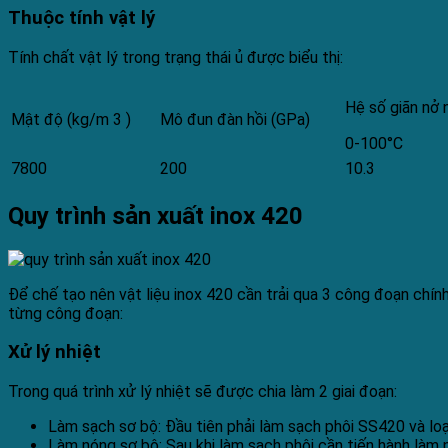
Thuộc tính vật lý
Tính chất vật lý trong trạng thái ủ được biểu thị:
Hệ số giãn nở 
Mật độ (kg/m 3 )
Mô đun đàn hồi (GPa)
0-100°C
7800
200
10.3
Quy trình sản xuất inox 420
Để chế tạo nên vật liệu inox 420 cần trải qua 3 công đoạn chí
từng công đoạn:
Xử lý nhiệt
Trong quá trình xử lý nhiệt sẽ được chia làm 2 giai đoạn:
Làm sạch sơ bộ: Đầu tiên phải làm sạch phôi SS420 và lo
Làm nóng sơ bộ: Sau khi làm sạch phôi cần tiến hành làm 