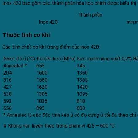
Inox 420 bao gồm các thành phần hóa học chính được biểu thị 
Thành phần
Inox 420
min.
Thuộc tính cơ khí
Các tính chất cơ khí trọng điểm của inox 420:
Nhiệt độ ủ (°C)
Độ bền kéo (MPa)
Sức mạnh năng suất 0,2% B
Annealed *
655
345
204
1600
1360
316
1580
1365
427
1620
1420
538
1305
1095
593
1035
810
650
895
680
* Annealed là các đặc tính kéo ủ có độ cứng ủ tối đa theo chỉ 
# Không nên luyện thép trong phạm vi 425 – 600 °C