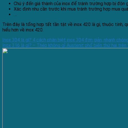
Chú ý đến giá thành của inox để tránh trường hợp bị độn
Xác định nhu cần trước khi mua tránh trường hợp mua quá 
…
Trên đây là tổng hợp tất tần tật về inox 420 là gì, thuộc tính
hiểu hơn về inox 420.
Inox 304 là gì? 4 cách phân biệt inox 304 đơn giản, nhanh chón
Inox 316 là gì? – Thép không gỉ Austenit phổ biến thứ hai trên 