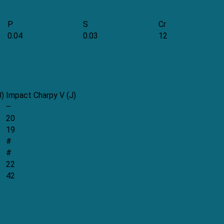
P
S
Cr
0.04
0.03
12
B)
Impact Charpy V (J)
–
20
19
#
#
22
42