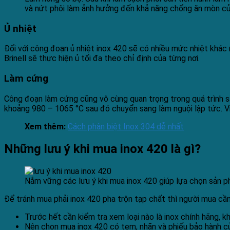
và nứt phôi làm ảnh hưởng đến khả năng chống ăn mòn của
Ủ nhiệt
Đối với công đoạn ủ nhiệt inox 420 sẽ có nhiều mức nhiệt khá
Brinell sẽ thực hiện ủ tối đa theo chỉ định của từng nơi.
Làm cứng
Công đoạn làm cứng cũng vô cùng quan trọng trong quá trình sả
khoảng 980 – 1065 °C sau đó chuyển sang làm nguội lập tức. Vi
Xem thêm:
Cách phân biệt Inox 304 dễ nhất
Những lưu ý khi mua inox 420 là gì?
Nắm vững các lưu ý khi mua inox 420 giúp lựa chọn sản p
Để tránh mua phải inox 420 pha trộn tạp chất thì người mua cần
Trước hết cần kiểm tra xem loại nào là inox chính hãng, k
Nên chọn mua inox 420 có tem, nhãn và phiếu bảo hành củ