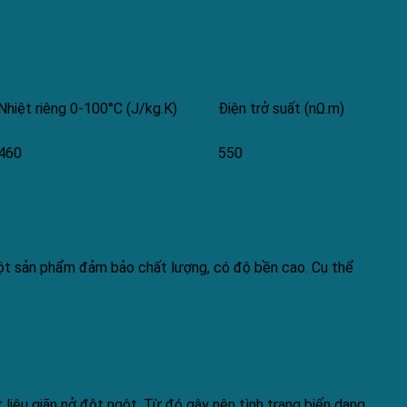
Nhiệt riêng 0-100°C (J/kg.K)
Điện trở suất (nΩ.m)
460
550
 một sản phẩm đảm bảo chất lượng, có độ bền cao. Cụ thể
liệu giãn nở đột ngột. Từ đó gây nên tình trạng biến dạng