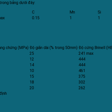
trong bảng dưới đây:
C
Mn
Si
max
0.15
1
1
ằng chứng (MPa)
Độ giãn dài (% trong 50mm)
Độ cứng Brinell (H
25
241 max
12
444
14
444
10
461
15
375
18
302
20
262
định