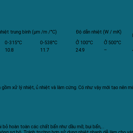
nhiệt trung bình (μm /m /°C)
Độ dẫn nhiệt (W / mK)
0-315°C
0-538°C
Ở 100°C
Ở 500°C
10.8
11.7
24.9
–
nh gồm xử lý nhiệt, ủ nhiệt và làm cứng. Có như vậy mới tạo nên
ại bỏ hoàn toàn các chất bẩn như dầu mỡ, bụi bẩn,…
nóng sơ bộ. Tránh trường hợp sử dụng nhiệt nhanh dễ làm cho vật 