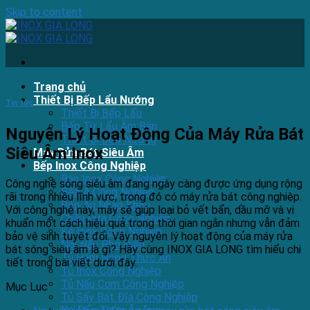
Skip to content
Trang chủ
Thiết Bị Bếp Lẩu Nướng
Tin tức
Thiết Bị Bếp Lẩu
Bếp Từ Lẩu Âm Bàn
Nguyên Lý Hoạt Động Của Máy Rửa Bát
Thiết Bị Bếp Nướng
Siêu Âm Inox
Máy Rửa Bát Siêu Âm
Bếp Inox Công Nghiệp
Bàn Inox Công Nghiệp
Công nghệ sóng siêu âm đang ngày càng được ứng dụng rộng
Bếp Á Công Nghiệp
rãi trong nhiều lĩnh vực, trong đó có máy rửa bát công nghiệp.
Bếp Âu Nhập Khẩu
Với công nghệ này, máy sẽ giúp loại bỏ vết bẩn, dầu mỡ và vi
Chậu Rửa Công Nghiệp
khuẩn một cách hiệu quả trong thời gian ngắn nhưng vẫn đảm
Kệ Inox Công Nghiệp
bảo vệ sinh tuyệt đối. Vậy nguyên lý hoạt động của máy rửa
Nồi Nấu Phở Điện
bát sóng siêu âm là gì? Hãy cùng INOX GIA LONG tìm hiểu chi
Tủ Hâm Nóng Thức Ăn
tiết trong bài viết dưới đây.
Tủ Inox Công Nghiệp
Tủ Nấu Cơm Công Nghiệp
Mục Lục
Tủ Sấy Bát Đĩa Công Nghiệp