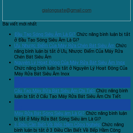
gialongsate@gmail.com
Bài viết mới nhất
Đầu Tạo Sóng Siêu Âm Là Gì?
Chức năng bình luận bị tắt
ở Đầu Tạo Sóng Siêu Âm Là Gì?
Ưu, Nhược Điểm Của Máy Rửa Chén Bát Siêu Âm
Chức
năng bình luận bị tắt
ở Ưu, Nhược Điểm Của Máy Rửa
Chén Bát Siêu Âm
Nguyên Lý Hoạt Động Của Máy Rửa Bát Siêu Âm Inox
Chức năng bình luận bị tắt
ở Nguyên Lý Hoạt Động Của
Máy Rửa Bát Siêu Âm Inox
19
Th3
Cấu Tạo Máy Rửa Bát Siêu Âm Chi Tiết
Chức năng bình
luận bị tắt
ở Cấu Tạo Máy Rửa Bát Siêu Âm Chi Tiết
18
Th3
Máy Rửa Bát Sóng Siêu âm Là Gì?
Chức năng bình luận
bị tắt
ở Máy Rửa Bát Sóng Siêu âm Là Gì?
3 Điều Cần Biết Về Bếp Hầm Công Nghiệp
Chức năng
bình luận bị tắt
ở 3 Điều Cần Biết Về Bếp Hầm Công