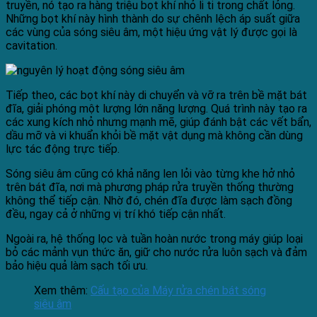
truyền, nó tạo ra hàng triệu bọt khí nhỏ li ti trong chất lỏng.
Những bọt khí này hình thành do sự chênh lệch áp suất giữa
các vùng của sóng siêu âm, một hiệu ứng vật lý được gọi là
cavitation.
Tiếp theo, các bọt khí này di chuyển và vỡ ra trên bề mặt bát
đĩa, giải phóng một lượng lớn năng lượng. Quá trình này tạo ra
các xung kích nhỏ nhưng mạnh mẽ, giúp đánh bật các vết bẩn,
dầu mỡ và vi khuẩn khỏi bề mặt vật dụng mà không cần dùng
lực tác động trực tiếp.
Sóng siêu âm cũng có khả năng len lỏi vào từng khe hở nhỏ
trên bát đĩa, nơi mà phương pháp rửa truyền thống thường
không thể tiếp cận. Nhờ đó, chén đĩa được làm sạch đồng
đều, ngay cả ở những vị trí khó tiếp cận nhất.
Ngoài ra, hệ thống lọc và tuần hoàn nước trong máy giúp loại
bỏ các mảnh vụn thức ăn, giữ cho nước rửa luôn sạch và đảm
bảo hiệu quả làm sạch tối ưu.
Xem thêm:
Cấu tạo của Máy rửa chén bát sóng
siêu âm