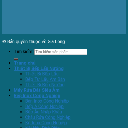
© Bản quyền thuộc về Gia Long
Tìm kiếm:
Trang chủ
Thiết Bị Bếp Lẩu Nướng
Thiết Bị Bếp Lẩu
Bếp Từ Lẩu Âm Bàn
Thiết Bị Bếp Nướng
Máy Rửa Bát Siêu Âm
Bếp Inox Công Nghiệp
Bàn Inox Công Nghiệp
Bếp Á Công Nghiệp
Bếp Âu Nhập Khẩu
Chậu Rửa Công Nghiệp
Kệ Inox Công Nghiệp