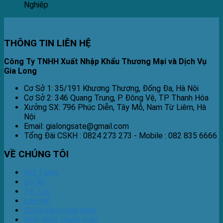
Nghiệp
THÔNG TIN LIÊN HỆ
Công Ty TNHH Xuất Nhập Khẩu Thương Mại và Dịch Vụ
Gia Long
Cơ Sở 1: 35/191 Khương Thượng, Đống Đa, Hà Nội
Cơ Sở 2: 346 Quang Trung, P. Đông Vệ, TP Thanh Hóa
Xưởng SX: 796 Phúc Diễn, Tây Mỗ, Nam Từ Liêm, Hà
Nội
Email: gialongsate@gmail.com
Tổng Đài CSKH : 0824 273 273 - Mobile : 082 835 6666
VỀ CHÚNG TÔI
Giới Thiệu
Dự Án
Tin Tức
Liên Hệ
Chính sách mua hàng
Hình thức thanh toán