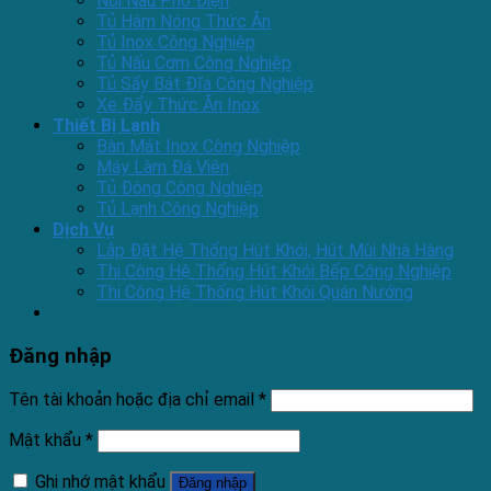
Nồi Nấu Phở Điện
Tủ Hâm Nóng Thức Ăn
Tủ Inox Công Nghiệp
Tủ Nấu Cơm Công Nghiệp
Tủ Sấy Bát Đĩa Công Nghiệp
Xe Đẩy Thức Ăn Inox
Thiết Bị Lạnh
Bàn Mát Inox Công Nghiệp
Máy Làm Đá Viên
Tủ Đông Công Nghiệp
Tủ Lạnh Công Nghiệp
Dịch Vụ
Lắp Đặt Hệ Thống Hút Khói, Hút Mùi Nhà Hàng
Thi Công Hệ Thống Hút Khói Bếp Công Nghiệp
Thi Công Hệ Thống Hút Khói Quán Nướng
Đăng nhập
Tên tài khoản hoặc địa chỉ email
*
Mật khẩu
*
Ghi nhớ mật khẩu
Đăng nhập