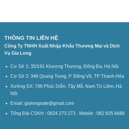
Điều
âm
Cần
Là
Biết
Gì?
Về
Bếp
Hầm
Công
Nghiệp
THÔNG TIN LIÊN HỆ
Công Ty TNHH Xuất Nhập Khẩu Thương Mại và Dịch
Vụ Gia Long
Cơ Sở 1: 35/191 Khương Thượng, Đống Đa, Hà Nội
Cơ Sở 2: 346 Quang Trung, P. Đông Vệ, TP Thanh Hóa
Xưởng SX: 796 Phúc Diễn, Tây Mỗ, Nam Từ Liêm, Hà
Nội
Email: gialongsate@gmail.com
Tổng Đài CSKH : 0824 273 273 - Mobile : 082 835 6666