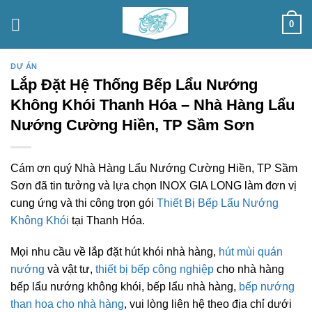
Skip
0
to
content
DỰ ÁN
Lắp Đặt Hệ Thống Bếp Lẩu Nướng
Không Khói Thanh Hóa – Nhà Hàng Lẩu
Nướng Cường Hiền, TP Sầm Sơn
Cám ơn quý Nhà Hàng Lẩu Nướng Cường Hiền, TP Sầm
Sơn đã tin tưởng và lựa chọn INOX GIA LONG làm đơn vị
cung ứng và thi công trọn gói
Thiết Bị Bếp Lẩu Nướng
Không Khói
tại Thanh Hóa.
Mọi nhu cầu về lắp đặt hút khói nhà hàng,
hút mùi quán
nướng
và vật tư,
thiết bị bếp công nghiệp
cho nhà hàng
bếp lẩu nướng không khói, bếp lẩu nhà hàng,
bếp nướng
than hoa cho nhà hàng
, vui lòng liên hệ theo địa chỉ dưới