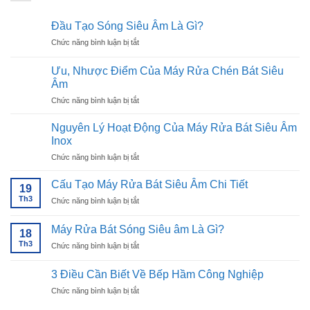
Đầu Tạo Sóng Siêu Âm Là Gì?
ở
Chức năng bình luận bị tắt
Đầu
Tạo
Ưu, Nhược Điểm Của Máy Rửa Chén Bát Siêu
Sóng
Âm
Siêu
ở
Chức năng bình luận bị tắt
Âm
Ưu,
Là
Nhược
Gì?
Nguyên Lý Hoạt Động Của Máy Rửa Bát Siêu Âm
Điểm
Inox
Của
ở
Chức năng bình luận bị tắt
Máy
Nguyên
Rửa
Lý
Chén
Cấu Tạo Máy Rửa Bát Siêu Âm Chi Tiết
19
Hoạt
Bát
Th3
ở
Chức năng bình luận bị tắt
Động
Siêu
Cấu
Của
Âm
Tạo
Máy
Máy Rửa Bát Sóng Siêu âm Là Gì?
18
Máy
Rửa
Th3
ở
Chức năng bình luận bị tắt
Rửa
Bát
Máy
Bát
Siêu
Rửa
Siêu
3 Điều Cần Biết Về Bếp Hầm Công Nghiệp
Âm
Bát
Âm
Inox
ở
Chức năng bình luận bị tắt
Sóng
Chi
3
Siêu
Tiết