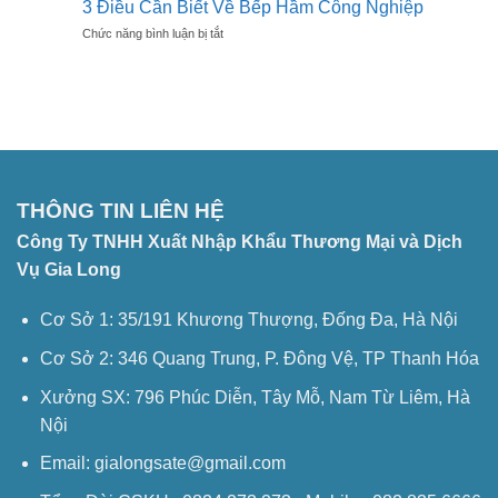
Siêu
3 Điều Cần Biết Về Bếp Hầm Công Nghiệp
Âm
Bát
Âm
Inox
ở
Chức năng bình luận bị tắt
Sóng
Chi
3
Siêu
Tiết
Điều
âm
Cần
Là
Biết
Gì?
Về
Bếp
Hầm
Công
Nghiệp
THÔNG TIN LIÊN HỆ
Công Ty TNHH Xuất Nhập Khẩu Thương Mại và Dịch
Vụ Gia Long
Cơ Sở 1: 35/191 Khương Thượng, Đống Đa, Hà Nội
Cơ Sở 2: 346 Quang Trung, P. Đông Vệ, TP Thanh Hóa
Xưởng SX: 796 Phúc Diễn, Tây Mỗ, Nam Từ Liêm, Hà
Nội
Email: gialongsate@gmail.com