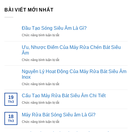
BÀI VIẾT MỚI NHẤT
Đầu Tạo Sóng Siêu Âm Là Gì?
ở
Chức năng bình luận bị tắt
Đầu
Tạo
Ưu, Nhược Điểm Của Máy Rửa Chén Bát Siêu
Sóng
Âm
Siêu
ở
Chức năng bình luận bị tắt
Âm
Ưu,
Là
Nhược
Gì?
Nguyên Lý Hoạt Động Của Máy Rửa Bát Siêu Âm
Điểm
Inox
Của
ở
Chức năng bình luận bị tắt
Máy
Nguyên
Rửa
Lý
Chén
Cấu Tạo Máy Rửa Bát Siêu Âm Chi Tiết
19
Hoạt
Bát
Th3
ở
Chức năng bình luận bị tắt
Động
Siêu
Cấu
Của
Âm
Tạo
Máy
Máy Rửa Bát Sóng Siêu âm Là Gì?
18
Máy
Rửa
Th3
ở
Chức năng bình luận bị tắt
Rửa
Bát
Máy
Bát
Siêu
Rửa