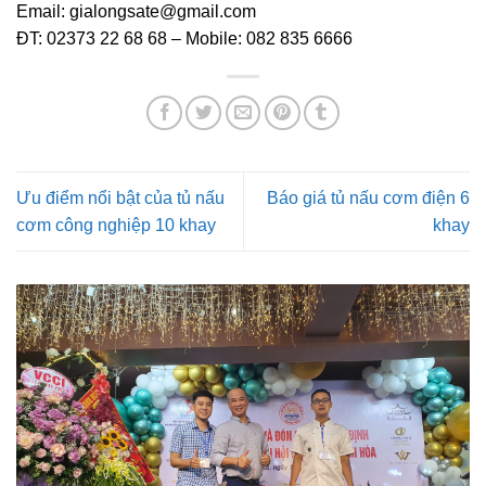
Email: gialongsate@gmail.com
ĐT: 02373 22 68 68 – Mobile: 082 835 6666
Ưu điểm nổi bật của tủ nấu
Báo giá tủ nấu cơm điện 6
cơm công nghiệp 10 khay
khay