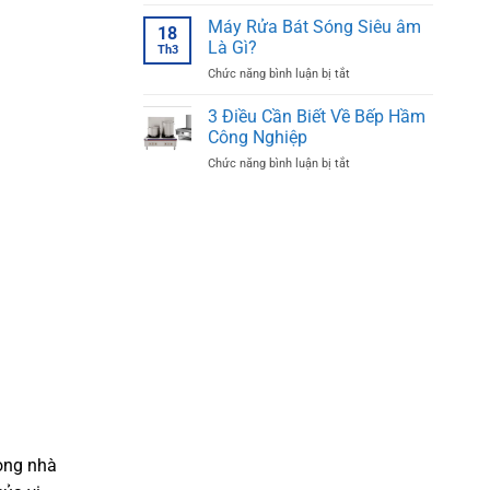
Cấu
Máy
Tạo
Máy Rửa Bát Sóng Siêu âm
Rửa
18
Máy
Bát
Là Gì?
Th3
Rửa
Siêu
ở
Chức năng bình luận bị tắt
Bát
Âm
Máy
Siêu
Inox
Rửa
3 Điều Cần Biết Về Bếp Hầm
Âm
Bát
Chi
Công Nghiệp
Sóng
Tiết
ở
Chức năng bình luận bị tắt
Siêu
3
âm
Điều
Là
Cần
Gì?
Biết
Về
Bếp
Hầm
Công
Nghiệp
ong nhà