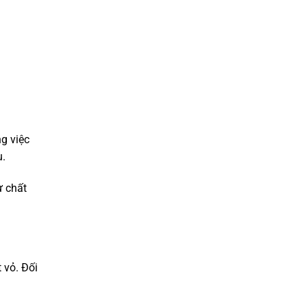
g việc
u.
ư chất
 vỏ. Đối