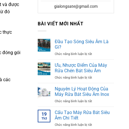
t và được
gialongsate@gmail.com
từ đó
BÀI VIẾT MỚI NHẤT
c thực
Đầu Tạo Sóng Siêu Âm Là
Gì?
c đóng gói
ở
Chức năng bình luận bị tắt
Đầu
Tạo
Ưu, Nhược Điểm Của Máy
Sóng
Rửa Chén Bát Siêu Âm
Siêu
ở
Chức năng bình luận bị tắt
Âm
và các
Ưu,
Là
Nhược
Nguyên Lý Hoạt Động Của
Gì?
Điểm
Máy Rửa Bát Siêu Âm Inox
Của
ở
Chức năng bình luận bị tắt
Máy
Nguyên
Rửa
Lý
Cấu Tạo Máy Rửa Bát Siêu
Chén
19
Hoạt
Bát
Âm Chi Tiết
Th3
Động
Siêu
ở
Chức năng bình luận bị tắt
Của
Âm