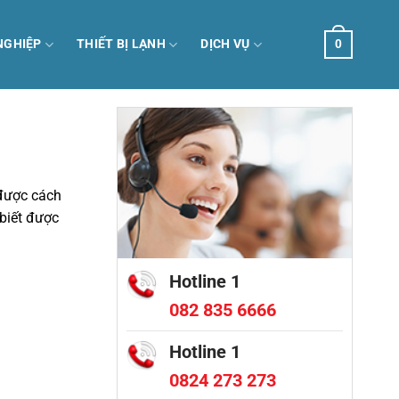
NGHIỆP
THIẾT BỊ LẠNH
DỊCH VỤ
0
 được cách
 biết được
Hotline 1
082 835 6666
Hotline 1
0824 273 273