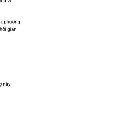
của vi
ên, phương
hời gian
ợ này,