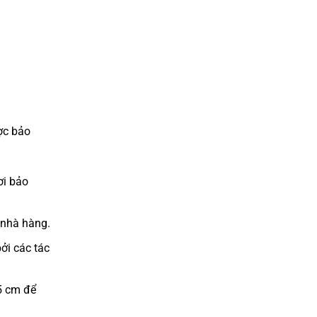
ợc bảo
ơi bảo
 nhà hàng.
ởi các tác
5 cm để