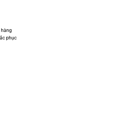
à hàng
hắc phục