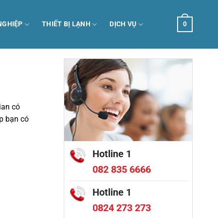
NGHIỆP
THIẾT BỊ LẠNH
DỊCH VỤ
0
ian có
p bạn có
Hotline 1
082 835 6666
Hotline 1
0824 273 273