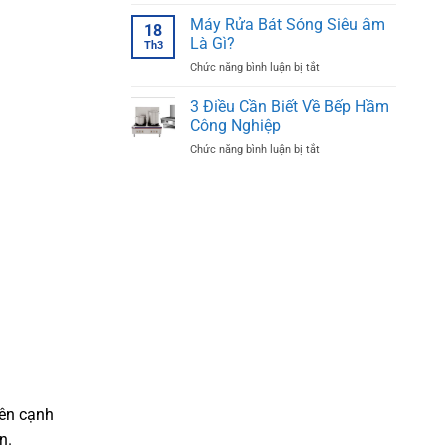
Cấu
Máy
Tạo
Máy Rửa Bát Sóng Siêu âm
Rửa
18
Máy
Bát
Là Gì?
Th3
Rửa
Siêu
ở
Chức năng bình luận bị tắt
Bát
Âm
Máy
Siêu
Inox
Rửa
3 Điều Cần Biết Về Bếp Hầm
Âm
Bát
Chi
Công Nghiệp
Sóng
Tiết
ở
Chức năng bình luận bị tắt
Siêu
3
âm
Điều
Là
Cần
Gì?
Biết
Về
Bếp
Hầm
Công
Nghiệp
Bên cạnh
n.