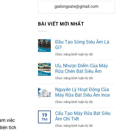
gialongsate@gmail.com
BÀI VIẾT MỚI NHẤT
Đầu Tạo Sóng Siêu Âm Là
Gì?
ở
Chức năng bình luận bị tắt
Đầu
Tạo
Ưu, Nhược Điểm Của Máy
Sóng
Rửa Chén Bát Siêu Âm
Siêu
ở
Chức năng bình luận bị tắt
Âm
Ưu,
Là
Nhược
Nguyên Lý Hoạt Động Của
Gì?
Điểm
Máy Rửa Bát Siêu Âm Inox
Của
ở
Chức năng bình luận bị tắt
Máy
Nguyên
Rửa
Lý
Cấu Tạo Máy Rửa Bát Siêu
Chén
19
Hoạt
Bát
Âm Chi Tiết
Th3
àm việc
Động
Siêu
ở
Chức năng bình luận bị tắt
Của
iện tích
Âm