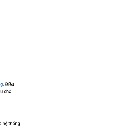
ng
. Điều
ịu cho
p hệ thống