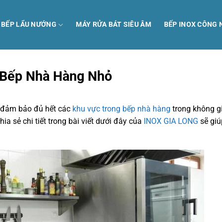
Ị BẾP LẨU NƯỚNG
MÁY RỬA BÁT SIÊU ÂM
BẾP INOX CÔNG 
ế Bếp Nhà Hàng Nhỏ
 đảm bảo đủ hết các
khu vực trong bếp nhà hàng
trong không g
ia sẻ chi tiết trong bài viết dưới đây của
INOX GIA LONG
sẽ giú