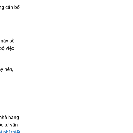
ng cần bố
 này sẽ
bộ việc
.
y nên,
p nhà hàng
ợc tư vấn
i phí thiết