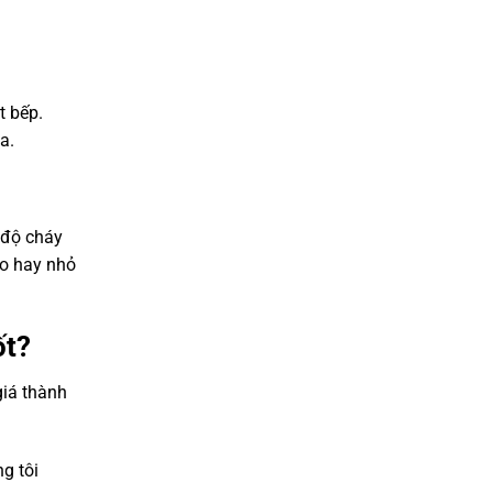
t bếp.
a.
 độ cháy
to hay nhỏ
ốt?
giá thành
g tôi