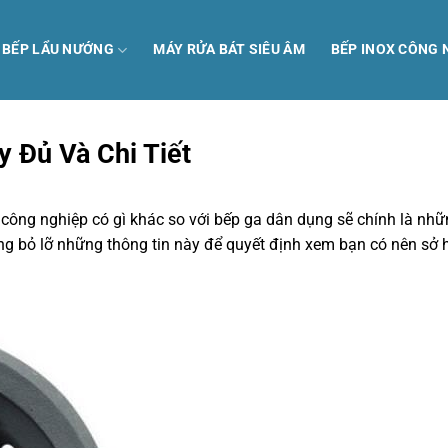
Ị BẾP LẨU NƯỚNG
MÁY RỬA BÁT SIÊU ÂM
BẾP INOX CÔNG 
 Đủ Và Chi Tiết
a công nghiệp có gì khác so với bếp ga dân dụng sẽ chính là nh
ừng bỏ lỡ những thông tin này để quyết định xem bạn có nên sở