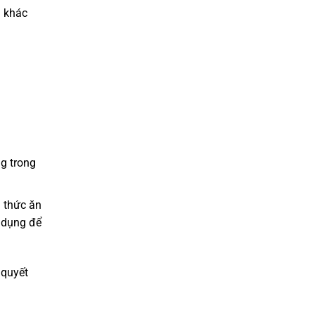
á khác
g trong
u thức ăn
n dụng để
 quyết