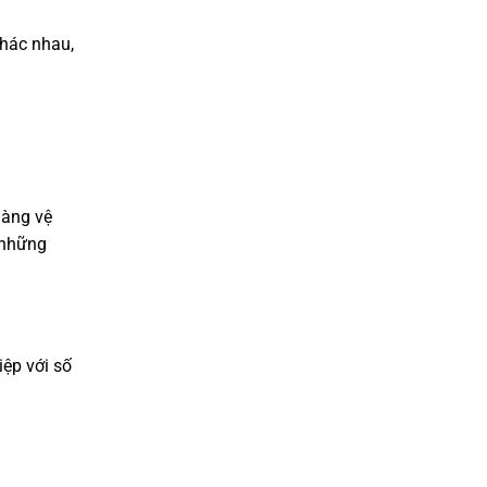
khác nhau,
dàng vệ
i những
iệp với số