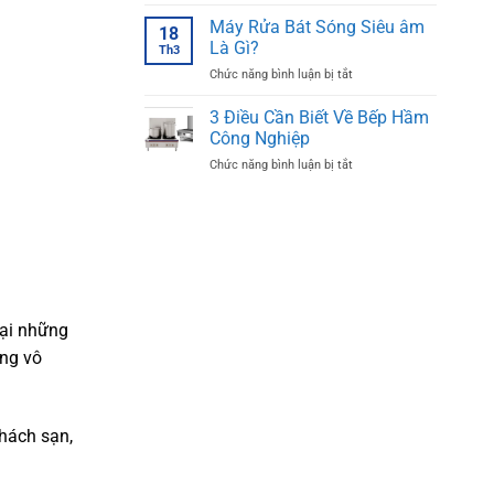
Cấu
Máy
Tạo
Máy Rửa Bát Sóng Siêu âm
Rửa
18
Máy
Bát
Là Gì?
Th3
Rửa
Siêu
ở
Chức năng bình luận bị tắt
Bát
Âm
Máy
Siêu
Inox
Rửa
3 Điều Cần Biết Về Bếp Hầm
Âm
Bát
Chi
Công Nghiệp
Sóng
Tiết
ở
Chức năng bình luận bị tắt
Siêu
3
âm
Điều
Là
Cần
Gì?
Biết
Về
Bếp
Hầm
Công
tại những
Nghiệp
ớng vô
hách sạn,