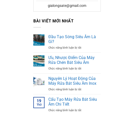
gialongsate@gmail.com
BÀI VIẾT MỚI NHẤT
Đầu Tạo Sóng Siêu Âm Là
Gì?
ở
Chức năng bình luận bị tắt
Đầu
Tạo
Ưu, Nhược Điểm Của Máy
Sóng
Rửa Chén Bát Siêu Âm
Siêu
ở
Chức năng bình luận bị tắt
Âm
Ưu,
Là
Nhược
Nguyên Lý Hoạt Động Của
Gì?
Điểm
Máy Rửa Bát Siêu Âm Inox
Của
ở
Chức năng bình luận bị tắt
Máy
Nguyên
Rửa
Lý
Cấu Tạo Máy Rửa Bát Siêu
Chén
19
Hoạt
Bát
Âm Chi Tiết
Th3
Động
Siêu
ở
Chức năng bình luận bị tắt
Của
Âm