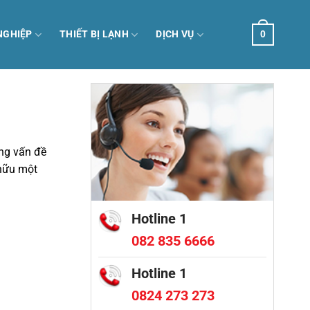
NGHIỆP
THIẾT BỊ LẠNH
DỊCH VỤ
0
ững vấn đề
 hữu một
Hotline 1
082 835 6666
Hotline 1
0824 273 273