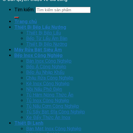
Tìm kiếm:
Trang chủ
Thiết Bị Bếp Lẩu Nướng
Thiết Bị Bếp Lẩu
Bếp Từ Lẩu Âm Bàn
Thiết Bị Bếp Nướng
Máy Rửa Bát Siêu Âm
Bếp Inox Công Nghiệp
Bàn Inox Công Nghiệp
Bếp Á Công Nghiệp
Bếp Âu Nhập Khẩu
Chậu Rửa Công Nghiệp
Kệ Inox Công Nghiệp
Nồi Nấu Phở Điện
Tủ Hâm Nóng Thức Ăn
Tủ Inox Công Nghiệp
Tủ Nấu Cơm Công Nghiệp
Tủ Sấy Bát Đĩa Công Nghiệp
Xe Đẩy Thức Ăn Inox
Thiết Bị Lạnh
Bàn Mát Inox Công Nghiệp