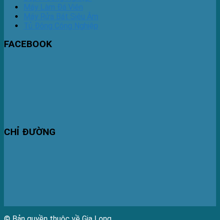
Máy Làm Đá Viên
Máy Rửa Bát Siêu Âm
Tủ Đông Công Nghiệp
FACEBOOK
CHỈ ĐƯỜNG
© Bản quyền thuộc về Gia Long