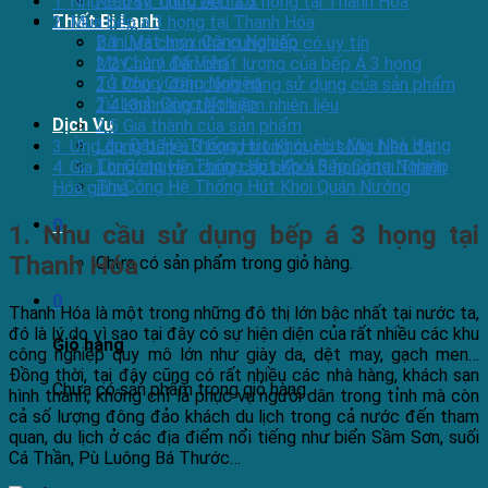
Xe Đẩy Thức Ăn Inox
1. Nhu cầu sử dụng bếp á 3 họng tại Thanh Hóa
Thiết Bị Lạnh
2. Mua bếp á 3 họng tại Thanh Hóa
Bàn Mát Inox Công Nghiệp
2.1 Lựa chọn nhà cung cấp có uy tín
Máy Làm Đá Viên
2.2 Chú ý đến chất lượng của bếp Á 3 họng
Tủ Đông Công Nghiệp
2.3 Chú ý đến công năng sử dụng của sản phẩm
Tủ Lạnh Công Nghiệp
2.4 Khả năng tiết kiệm nhiên liệu
Dịch Vụ
2.5 Giá thành của sản phẩm
Lắp Đặt Hệ Thống Hút Khói, Hút Mùi Nhà Hàng
3. Ứng dụng bếp á 3 họng trong cuộc sống hiện đại
Thi Công Hệ Thống Hút Khói Bếp Công Nghiệp
4. Gia Long chuyên cung cấp bếp á 3 họng tại Thanh
Thi Công Hệ Thống Hút Khói Quán Nướng
Hóa giá rẻ
0
1. Nhu cầu sử dụng bếp á 3 họng tại
Thanh Hóa
Chưa có sản phẩm trong giỏ hàng.
0
Thanh Hóa là một trong những đô thị lớn bậc nhất tại nước ta,
đó là lý do vì sao tại đây có sự hiện diện của rất nhiều các khu
Giỏ hàng
công nghiệp quy mô lớn như giày da, dệt may, gạch men…
Đồng thời, tại đây cũng có rất nhiều các nhà hàng, khách sạn
Chưa có sản phẩm trong giỏ hàng.
hình thành, không chỉ là phục vụ người dân trong tỉnh mà còn
cả số lượng đông đảo khách du lịch trong cả nước đến tham
quan, du lịch ở các địa điểm nổi tiếng như biển Sầm Sơn, suối
Cá Thần, Pù Luông Bá Thước…