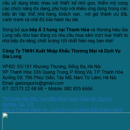
cầu sử dụng khác nhau với thiết kế nhỏ gọn, thẩm mỹ cùng
các chức năng đa dạng, phù hợp với nhiều ứng dụng trong các
bếp ăn tập thể, nhà hàng, khách sạn… với giá thành ưu đãi,
cạnh tranh và chế độ bảo hành lâu dài.
Đừng bỏ qua
bếp Á 3 họng tại Thanh Hóa
và thương hiệu Gia
Long nếu như bạn đang có nhu cầu mua sắm một loại thiết bị
nhà bếp đa năng, chất lượng tốt nhất hiện nay, bạn nhé!
Công Ty TNHH Xuất Nhập Khẩu Thương Mại và Dịch Vụ
Gia Long
VPĐD: 35/191 Khương Thượng, Đống Đa, Hà Nội
VP Thanh Hóa: 336 Quang Trung, P. Đông Vệ, TP Thanh Hóa
Xưởng SX: 796 Phúc Diễn, Tây Mỗ, Nam Từ Liêm, Hà Nội
Email: gialongsate@gmail.com
ĐT: 02373 22 68 68 – Mobile: 082 835 6666
Thi Công Hút Mùi Tum Bếp Nhà Hàng, Quán Ăn Chuyên
Nghiệp, Giá Tốt
Bếp Á 3 họng Nghệ An- Lựa chọn của đông đảo khách hàng