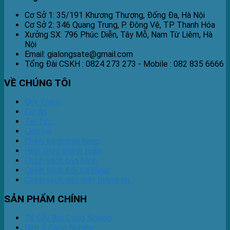
Cơ Sở 1: 35/191 Khương Thượng, Đống Đa, Hà Nội
Cơ Sở 2: 346 Quang Trung, P. Đông Vệ, TP Thanh Hóa
Xưởng SX: 796 Phúc Diễn, Tây Mỗ, Nam Từ Liêm, Hà
Nội
Email: gialongsate@gmail.com
Tổng Đài CSKH : 0824 273 273 - Mobile : 082 835 6666
VỀ CHÚNG TÔI
Giới Thiệu
Dự Án
Tin Tức
Liên Hệ
Chính sách mua hàng
Hình thức thanh toán
Chính sách bảo hành
Chính sách đổi trả hàng
Chính sách bảo mật thông tin
SẢN PHẨM CHÍNH
Tủ Sấy Bát Công Nghiệp
Bếp Á Công Nghiệp