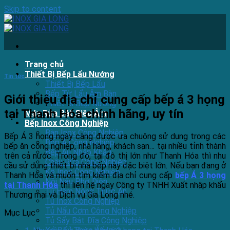
Skip to content
Trang chủ
Thiết Bị Bếp Lẩu Nướng
Tin tức
Thiết Bị Bếp Lẩu
Bếp Từ Lẩu Âm Bàn
Giới thiệu địa chỉ cung cấp bếp á 3 họng
Thiết Bị Bếp Nướng
tại Thanh Hóa chính hãng, uy tín
Máy Rửa Bát Siêu Âm
Bếp Inox Công Nghiệp
Bàn Inox Công Nghiệp
Bếp Á 3 họng ngày càng được ưa chuộng sử dụng trong các
Bếp Á Công Nghiệp
bếp ăn công nghiệp, nhà hàng, khách sạn… tại nhiều tỉnh thành
Bếp Âu Nhập Khẩu
trên cả nước. Trong đó, tại đô thị lớn như Thanh Hóa thì nhu
Chậu Rửa Công Nghiệp
cầu sử dụng thiết bị nhà bếp này đặc biệt lớn. Nếu bạn đang ở
Kệ Inox Công Nghiệp
Thanh Hóa và muốn tìm kiếm địa chỉ cung cấp
bếp Á 3 họng
Nồi Nấu Phở Điện
tại Thanh Hóa
thì liên hệ ngay Công ty TNHH Xuất nhập khẩu
Tủ Hâm Nóng Thức Ăn
Thương mại và Dịch vụ Gia Long nhé.
Tủ Inox Công Nghiệp
Tủ Nấu Cơm Công Nghiệp
Mục Lục
Tủ Sấy Bát Đĩa Công Nghiệp