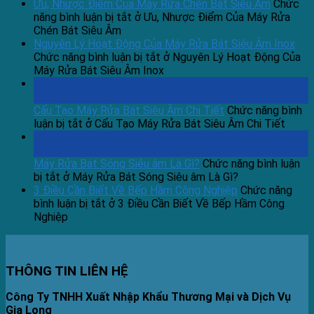
Ưu, Nhược Điểm Của Máy Rửa Chén Bát Siêu Âm
Chức
năng bình luận bị tắt
ở Ưu, Nhược Điểm Của Máy Rửa
Chén Bát Siêu Âm
Nguyên Lý Hoạt Động Của Máy Rửa Bát Siêu Âm Inox
Chức năng bình luận bị tắt
ở Nguyên Lý Hoạt Động Của
Máy Rửa Bát Siêu Âm Inox
19
Th3
Cấu Tạo Máy Rửa Bát Siêu Âm Chi Tiết
Chức năng bình
luận bị tắt
ở Cấu Tạo Máy Rửa Bát Siêu Âm Chi Tiết
18
Th3
Máy Rửa Bát Sóng Siêu âm Là Gì?
Chức năng bình luận
bị tắt
ở Máy Rửa Bát Sóng Siêu âm Là Gì?
3 Điều Cần Biết Về Bếp Hầm Công Nghiệp
Chức năng
bình luận bị tắt
ở 3 Điều Cần Biết Về Bếp Hầm Công
Nghiệp
THÔNG TIN LIÊN HỆ
Công Ty TNHH Xuất Nhập Khẩu Thương Mại và Dịch Vụ
Gia Long