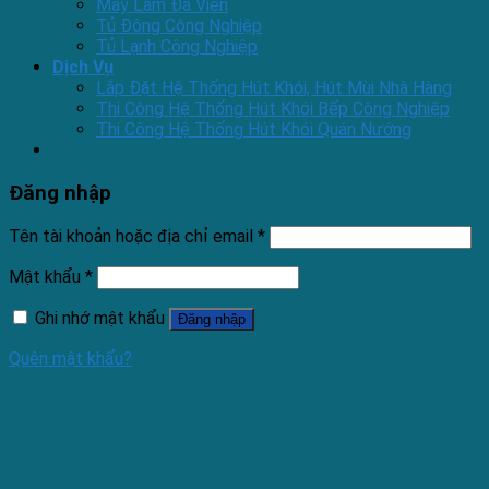
Máy Làm Đá Viên
Tủ Đông Công Nghiệp
Tủ Lạnh Công Nghiệp
Dịch Vụ
Lắp Đặt Hệ Thống Hút Khói, Hút Mùi Nhà Hàng
Thi Công Hệ Thống Hút Khói Bếp Công Nghiệp
Thi Công Hệ Thống Hút Khói Quán Nướng
Đăng nhập
Tên tài khoản hoặc địa chỉ email
*
Mật khẩu
*
Ghi nhớ mật khẩu
Đăng nhập
Quên mật khẩu?