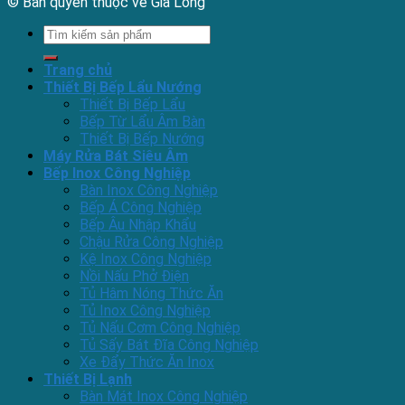
© Bản quyền thuộc về Gia Long
Tìm
kiếm:
Trang chủ
Thiết Bị Bếp Lẩu Nướng
Thiết Bị Bếp Lẩu
Bếp Từ Lẩu Âm Bàn
Thiết Bị Bếp Nướng
Máy Rửa Bát Siêu Âm
Bếp Inox Công Nghiệp
Bàn Inox Công Nghiệp
Bếp Á Công Nghiệp
Bếp Âu Nhập Khẩu
Chậu Rửa Công Nghiệp
Kệ Inox Công Nghiệp
Nồi Nấu Phở Điện
Tủ Hâm Nóng Thức Ăn
Tủ Inox Công Nghiệp
Tủ Nấu Cơm Công Nghiệp
Tủ Sấy Bát Đĩa Công Nghiệp
Xe Đẩy Thức Ăn Inox
Thiết Bị Lạnh
Bàn Mát Inox Công Nghiệp