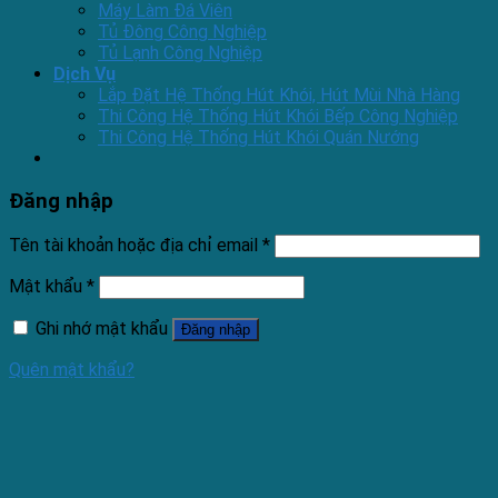
Máy Làm Đá Viên
Tủ Đông Công Nghiệp
Tủ Lạnh Công Nghiệp
Dịch Vụ
Lắp Đặt Hệ Thống Hút Khói, Hút Mùi Nhà Hàng
Thi Công Hệ Thống Hút Khói Bếp Công Nghiệp
Thi Công Hệ Thống Hút Khói Quán Nướng
Đăng nhập
Tên tài khoản hoặc địa chỉ email
*
Mật khẩu
*
Ghi nhớ mật khẩu
Đăng nhập
Quên mật khẩu?