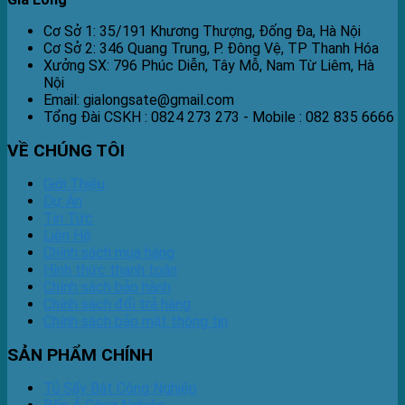
Công
Cơ Sở 1: 35/191 Khương Thượng, Đống Đa, Hà Nội
Nghiệp
Cơ Sở 2: 346 Quang Trung, P. Đông Vệ, TP Thanh Hóa
Xưởng SX: 796 Phúc Diễn, Tây Mỗ, Nam Từ Liêm, Hà
Nội
Email: gialongsate@gmail.com
Tổng Đài CSKH : 0824 273 273 - Mobile : 082 835 6666
VỀ CHÚNG TÔI
Giới Thiệu
Dự Án
Tin Tức
Liên Hệ
Chính sách mua hàng
Hình thức thanh toán
Chính sách bảo hành
Chính sách đổi trả hàng
Chính sách bảo mật thông tin
SẢN PHẨM CHÍNH
Tủ Sấy Bát Công Nghiệp