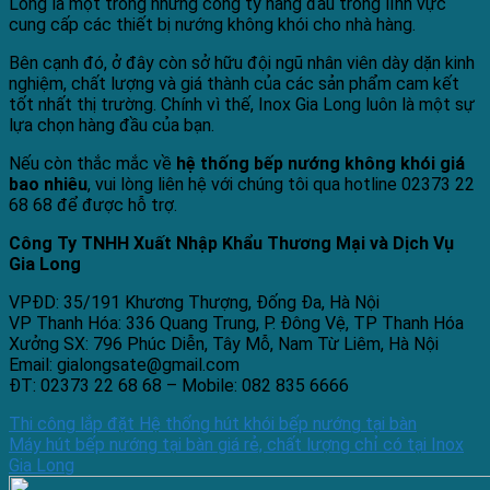
Long là một trong những công ty hàng đầu trong lĩnh vực
cung cấp các thiết bị nướng không khói cho nhà hàng.
Bên cạnh đó, ở đây còn sở hữu đội ngũ nhân viên dày dặn kinh
nghiệm, chất lượng và giá thành của các sản phẩm cam kết
tốt nhất thị trường. Chính vì thế, Inox Gia Long luôn là một sự
lựa chọn hàng đầu của bạn.
Nếu còn thắc mắc về
hệ thống bếp nướng không khói giá
bao nhiêu
, vui lòng liên hệ với chúng tôi qua hotline 02373 22
68 68 để được hỗ trợ.
Công Ty TNHH Xuất Nhập Khẩu Thương Mại và Dịch Vụ
Gia Long
VPĐD: 35/191 Khương Thượng, Đống Đa, Hà Nội
VP Thanh Hóa: 336 Quang Trung, P. Đông Vệ, TP Thanh Hóa
Xưởng SX: 796 Phúc Diễn, Tây Mỗ, Nam Từ Liêm, Hà Nội
Email: gialongsate@gmail.com
ĐT: 02373 22 68 68 – Mobile: 082 835 6666
Thi công lắp đặt Hệ thống hút khói bếp nướng tại bàn
Máy hút bếp nướng tại bàn giá rẻ, chất lượng chỉ có tại Inox
Gia Long