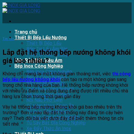
Skip
to
content
Trang chủ
Thiết Bị Bếp Lẩu Nướng
Tin tức
Thiết Bị Bếp Lẩu
Bếp Từ Lẩu Âm Bàn
Lắp đặt hệ thống bếp nướng không khói
Thiết Bị Bếp Nướng
giá bao nhiêu?
Máy Rửa Bát Siêu Âm
Bếp Inox Công Nghiệp
Bàn Inox Công Nghiệp
Không chỉ mang lại một không gian thoáng mát, việc
thi công
Bếp Á Công Nghiệp
bếp lẩu nướng không khói
còn tạo ra một không gian sang
Bếp Âu Nhập Khẩu
trọng cho nhà hàng của bạn. Hệ thống bếp nướng không khói
Chậu Rửa Công Nghiệp
với nhiều ưu điểm và công dụng đang được rất nhiều chủ nhà
Kệ Inox Công Nghiệp
hàng lựa chọn trong thời gian gần đây.
Nồi Nấu Phở Điện
Tủ Hâm Nóng Thức Ăn
Vậy hệ thống bếp nướng không khói giá bao nhiêu trên thị
Tủ Inox Công Nghiệp
trường? Đơn vị nào lắp đặt hệ thống này đáng tin cậy hiện
Tủ Nấu Cơm Công Nghiệp
nay? Theo dõi bài viết dưới đây để biết thêm thông tin chi
Tủ Sấy Bát Đĩa Công Nghiệp
tiết nhé.
Xe Đẩy Thức Ăn Inox