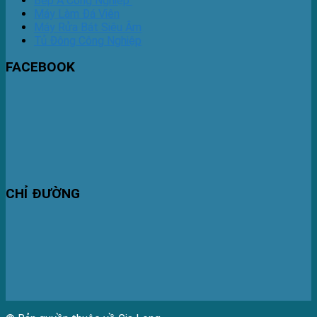
Bếp Á Công Nghiệp
Máy Làm Đá Viên
Máy Rửa Bát Siêu Âm
Tủ Đông Công Nghiệp
FACEBOOK
CHỈ ĐƯỜNG