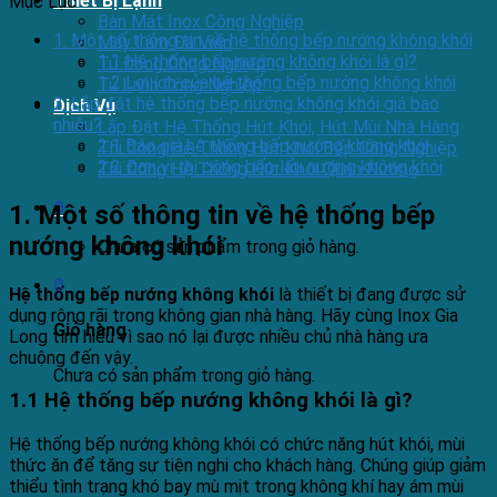
Thiết Bị Lạnh
Mục Lục
Bàn Mát Inox Công Nghiệp
1. Một số thông tin về hệ thống bếp nướng không khói
Máy Làm Đá Viên
1.1 Hệ thống bếp nướng không khói là gì?
Tủ Đông Công Nghiệp
1.2 Lợi ích của hệ thống bếp nướng không khói
Tủ Lạnh Công Nghiệp
2. Lắp đặt hệ thống bếp nướng không khói giá bao
Dịch Vụ
nhiêu?
Lắp Đặt Hệ Thống Hút Khói, Hút Mùi Nhà Hàng
2.1 Báo giá hệ thống bếp nướng không khói
Thi Công Hệ Thống Hút Khói Bếp Công Nghiệp
2.2 Đơn vị thi công bếp lẩu nướng không khói
Thi Công Hệ Thống Hút Khói Quán Nướng
0
1. Một số thông tin về hệ thống bếp
nướng không khói
Chưa có sản phẩm trong giỏ hàng.
0
Hệ thống bếp nướng không khói
là thiết bị đang được sử
dụng rộng rãi trong không gian nhà hàng. Hãy cùng Inox Gia
Giỏ hàng
Long tìm hiểu vì sao nó lại được nhiều chủ nhà hàng ưa
chuộng đến vậy.
Chưa có sản phẩm trong giỏ hàng.
1.1 Hệ thống bếp nướng không khói là gì?
Hệ thống bếp nướng không khói có chức năng hút khói, mùi
thức ăn để tăng sự tiện nghi cho khách hàng. Chúng giúp giảm
thiểu tình trạng khó bay mù mịt trong không khí hay ám mùi