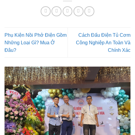
Phụ Kiện Nồi Phở Điện Gồm
Cách Đấu Điện Tủ Cơm
Những Loại Gì? Mua Ở
Công Nghiệp An Toàn Và
Đâu?
Chính Xác