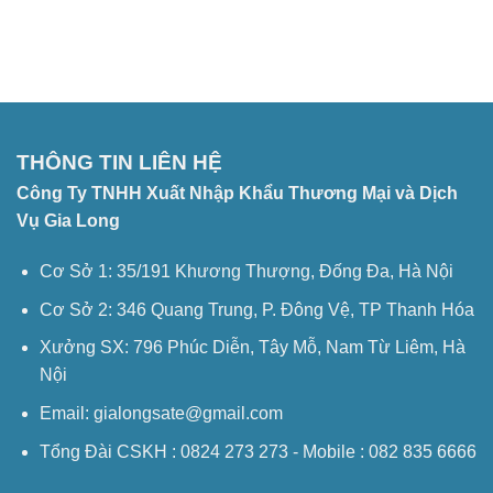
3
Siêu
Tiết
Điều
âm
Cần
Là
Biết
Gì?
Về
Bếp
Hầm
Công
Nghiệp
THÔNG TIN LIÊN HỆ
Công Ty TNHH Xuất Nhập Khẩu Thương Mại và Dịch
Vụ Gia Long
Cơ Sở 1: 35/191 Khương Thượng, Đống Đa, Hà Nội
Cơ Sở 2: 346 Quang Trung, P. Đông Vệ, TP Thanh Hóa
Xưởng SX: 796 Phúc Diễn, Tây Mỗ, Nam Từ Liêm, Hà
Nội
Email: gialongsate@gmail.com
Tổng Đài CSKH : 0824 273 273 - Mobile : 082 835 6666