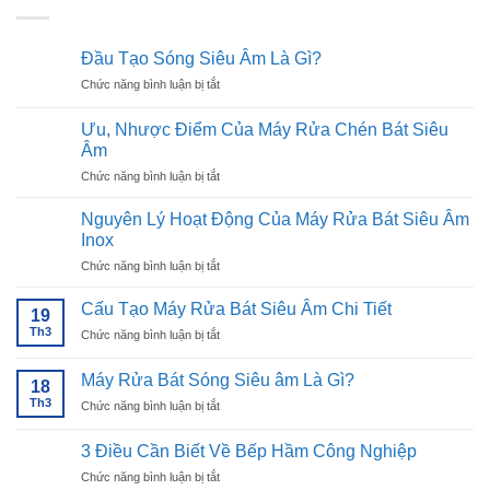
Đầu Tạo Sóng Siêu Âm Là Gì?
ở
Chức năng bình luận bị tắt
Đầu
Tạo
Ưu, Nhược Điểm Của Máy Rửa Chén Bát Siêu
Sóng
Âm
Siêu
ở
Chức năng bình luận bị tắt
Âm
Ưu,
Là
Nhược
Gì?
Nguyên Lý Hoạt Động Của Máy Rửa Bát Siêu Âm
Điểm
Inox
Của
ở
Chức năng bình luận bị tắt
Máy
Nguyên
Rửa
Lý
Chén
Cấu Tạo Máy Rửa Bát Siêu Âm Chi Tiết
19
Hoạt
Bát
Th3
ở
Chức năng bình luận bị tắt
Động
Siêu
Cấu
Của
Âm
Tạo
Máy
Máy Rửa Bát Sóng Siêu âm Là Gì?
18
Máy
Rửa
Th3
ở
Chức năng bình luận bị tắt
Rửa
Bát
Máy
Bát
Siêu
Rửa
Siêu
3 Điều Cần Biết Về Bếp Hầm Công Nghiệp
Âm
Bát
Âm
Inox
ở
Chức năng bình luận bị tắt
Sóng
Chi