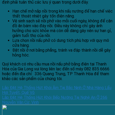
định phải tuân thủ các lưu ý quan trọng dưới đây.
Hạn chế mở nắp nồi trong khi nấu nướng để hạn chế việc
thất thoát nhiệt gây tốn điện năng.
Vệ sinh sạch sẽ nồi phở vào mỗi cuối ngày, không để cặn
đồ ăn bám vào đáy nồi. Điều này không chỉ gây ảnh
hưởng cho sức khỏe mà còn dễ dàng gây nên sự han gỉ,
giảm tuổi thọ của nồi.
Lựa chọn nồi nấu phở có dung tích phù hợp với quy mô
cửa hàng.
Đặt nồi ở nơi bằng phẳng, tránh va đập thành nồi dễ gây
hỏng hóc.
Quý khách có nhu cầu mua nồi nấu phở bằng điện tại Thanh
Hóa của Gia Long vui lòng liên lạc đến số máy 082 835 6666
hoặc đến địa chỉ: 336 Quang Trung, TP Thanh Hóa để tham
khảo các sản phẩm của chúng tôi.
Lắp Đặt Hệ Thống Hút Khói Âm Tại Bắc Ninh Ở Nhà Hàng Lẩu
Hơi Tuyết, Quế Võ
Lắp Đặt Hệ Thống Hút Khói Bếp Nướng Tại Nghệ An Ở 266
Nguyễn Văn Cừ, Vinh