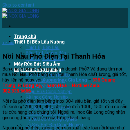
Skip to content
Trang chủ
Thiết Bị Bếp Lẩu Nướng
Tin tức
Thiết Bị Bếp Lẩu
Bếp Từ Lẩu Âm Bàn
Nồi Nấu Phở Điện Tại Thanh Hóa
Thiết Bị Bếp Nướng
Máy Rửa Bát Siêu Âm
Bạn chuẩn bị mở cửa hàng kinh doanh Phở? Và đang tìm nơi
Bếp Inox Công Nghiệp
mua Nồi Nấu Phở bằng điện tại Thanh Hóa chất lượng, giá tốt,
Bàn Inox Công Nghiệp
hãy liên hệ ngay với
Xưởng Inox Gia Long
–
336 Quang
Bếp Á Công Nghiệp
Trung, P. Đông Vệ, Thanh Hóa
–
Hotline/Zalo:
Bếp Âu Nhập Khẩu
082.835.6666
Chậu Rửa Công Nghiệp
Kệ Inox Công Nghiệp
Nồi nấu phở điện làm bằng inox 304 siêu bền, giá tốt với đầy
Nồi Nấu Phở Điện
đủ kích cỡ 20L, 30L, 40L, 50L cho đến 100L, 150L đều có sẵn
Tủ Hâm Nóng Thức Ăn
tại cửa hàng của chúng tôi. Ngoài ra, Inox Gia Long cũng nhận
Tủ Inox Công Nghiệp
gia công theo yêu cầu của từng khách hàng.
Tủ Nấu Cơm Công Nghiệp
Tủ Sấy Bát Đĩa Công Nghiệp
Ngoài nồi phở điện, xưởng còn sản xuất các loại nồi khác như