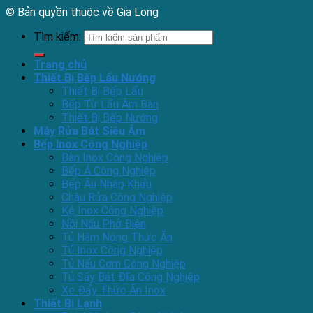
© Bản quyền thuộc về Gia Long
Tìm kiếm:
Trang chủ
Thiết Bị Bếp Lẩu Nướng
Thiết Bị Bếp Lẩu
Bếp Từ Lẩu Âm Bàn
Thiết Bị Bếp Nướng
Máy Rửa Bát Siêu Âm
Bếp Inox Công Nghiệp
Bàn Inox Công Nghiệp
Bếp Á Công Nghiệp
Bếp Âu Nhập Khẩu
Chậu Rửa Công Nghiệp
Kệ Inox Công Nghiệp
Nồi Nấu Phở Điện
Tủ Hâm Nóng Thức Ăn
Tủ Inox Công Nghiệp
Tủ Nấu Cơm Công Nghiệp
Tủ Sấy Bát Đĩa Công Nghiệp
Xe Đẩy Thức Ăn Inox
Thiết Bị Lạnh