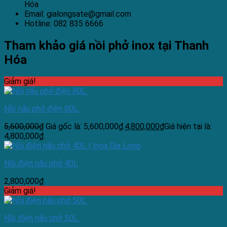
Hóa
Email: gialongsate@gmail.com
Hotline: 082 835 6666
Tham khảo giá nồi phở inox tại Thanh
Hóa
Giảm giá!
Nồi nấu phở điện 80L
5,600,000
₫
Giá gốc là: 5,600,000₫.
4,800,000
₫
Giá hiện tại là:
4,800,000₫.
Nồi điện nấu phở 40L
2,800,000
₫
Giảm giá!
Nồi điện nấu phở 50L