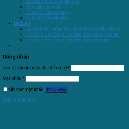
Bàn Mát Inox Công Nghiệp
Máy Làm Đá Viên
Tủ Đông Công Nghiệp
Tủ Lạnh Công Nghiệp
Dịch Vụ
Lắp Đặt Hệ Thống Hút Khói, Hút Mùi Nhà Hàng
Thi Công Hệ Thống Hút Khói Bếp Công Nghiệp
Thi Công Hệ Thống Hút Khói Quán Nướng
Đăng nhập
Tên tài khoản hoặc địa chỉ email
*
Mật khẩu
*
Ghi nhớ mật khẩu
Đăng nhập
Quên mật khẩu?