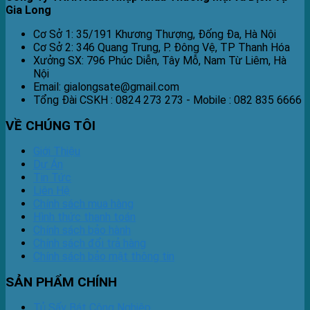
Gia Long
Cơ Sở 1: 35/191 Khương Thượng, Đống Đa, Hà Nội
Cơ Sở 2: 346 Quang Trung, P. Đông Vệ, TP Thanh Hóa
Xưởng SX: 796 Phúc Diễn, Tây Mỗ, Nam Từ Liêm, Hà
Nội
Email: gialongsate@gmail.com
Tổng Đài CSKH : 0824 273 273 - Mobile : 082 835 6666
VỀ CHÚNG TÔI
Giới Thiệu
Dự Án
Tin Tức
Liên Hệ
Chính sách mua hàng
Hình thức thanh toán
Chính sách bảo hành
Chính sách đổi trả hàng
Chính sách bảo mật thông tin
SẢN PHẨM CHÍNH
Tủ Sấy Bát Công Nghiệp