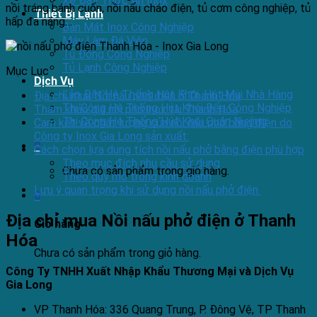
Xe Đẩy Thức Ăn Inox
nồi tráng bánh cuốn, nồi nấu cháo điện, tủ cơm công nghiệp, tủ
Thiết Bị Lạnh
hấp đa năng…
Bàn Mát Inox Công Nghiệp
Máy Làm Đá Viên
Tủ Đông Công Nghiệp
Tủ Lạnh Công Nghiệp
Mục Lục
Dịch Vụ
Lắp Đặt Hệ Thống Hút Khói, Hút Mùi Nhà Hàng
Địa chỉ mua Nồi nấu phở điện ở Thanh Hóa
Thi Công Hệ Thống Hút Khói Bếp Công Nghiệp
Tham khảo giá nồi phở inox tại Thanh Hóa
Thi Công Hệ Thống Hút Khói Quán Nướng
Cam kết về chất lượng của nồi nấu phở bằng điện do
Công ty Inox Gia Long sản xuất:
0
Cách chọn lựa dung tích nồi nấu phở bằng điện phù hợp
Theo mục đích nhu cầu sử dụng
Chưa có sản phẩm trong giỏ hàng.
Theo quy mô trong kinh doanh
Lưu ý quan trọng khi sử dụng nồi nấu phở điện
0
Địa chỉ mua Nồi nấu phở điện ở Thanh
Giỏ hàng
Hóa
Chưa có sản phẩm trong giỏ hàng.
Công Ty TNHH Xuất Nhập Khẩu Thương Mại và Dịch Vụ
Gia Long
VP Thanh Hóa: 336 Quang Trung, P. Đông Vệ, TP Thanh