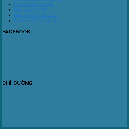
Bếp Á Công Nghiệp
Máy Làm Đá Viên
Máy Rửa Bát Siêu Âm
Tủ Đông Công Nghiệp
FACEBOOK
CHỈ ĐƯỜNG